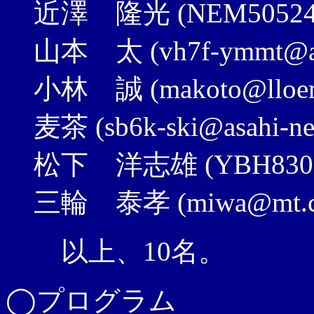
近澤 隆光 (NEM50524@p
山本 太 (vh7f-ymmt@asah
小林 誠 (makoto@lloem.f
麦茶 (sb6k-ski@asahi-net
松下 洋志雄 (YBH83028@
三輪 泰孝 (miwa@mt.cs.k
以上、10名。
◯プログラム