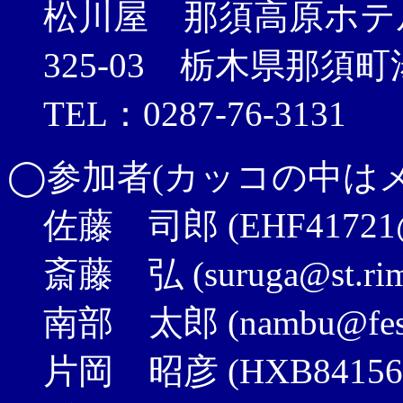
松川屋 那須高原ホテ
325-03 栃木県那須
TEL：0287-76-3131 
◯参加者(カッコの中は
佐藤 司郎 (EHF41721@pc
斎藤 弘 (suruga@st.rim.
南部 太郎 (nambu@festa
片岡 昭彦 (HXB84156@p