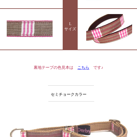
L
サイズ
裏地テープの色見本は
こちら
です♪
セミチョーク
カラー