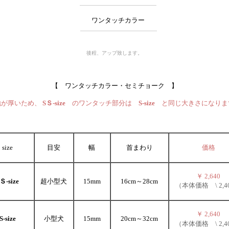
ワンタッチカラー
後程、アップ致します。
【
ワンタッチカラー・セミチョーク
】
地が厚いため、
SＳ-size
のワンタッチ部分は
S-size
と同じ大きさになりま
size
目安
幅
首まわり
価格
￥ 2,640
Ｓ-size
超小型犬
15mm
16cm～28cm
（本体価格 \ 2,4
￥ 2,640
S-size
小型犬
15mm
20cm～32cm
（本体価格 \ 2,4