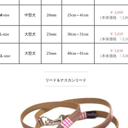
￥ 3,080
M
-size
中型犬
20mm
25cm～41cm
（本体価格 \ 2,8
￥ 3,410
L
-size
大型犬
25mm
30cm～51cm
（本体価格 \ 3,1
￥ 3,630
大型犬
25mm
40cm～61cm
XL
-size
（本体価格 \ 3,3
リード＆ナスカンリード