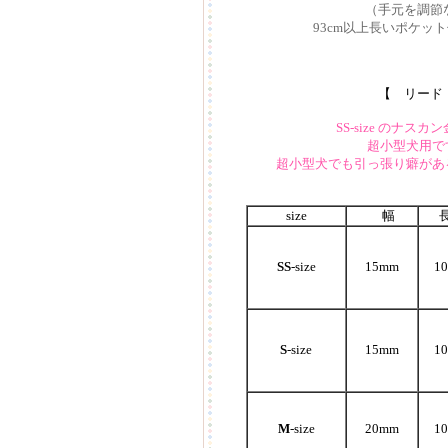
（手元を調節
93cm以上長いポケッ
【
リード
SS-size のナス
超小型犬用で
超小型犬でも引っ張り癖があ
size
幅
SS
-size
15mm
1
S
-size
15mm
1
M
-size
20mm
1