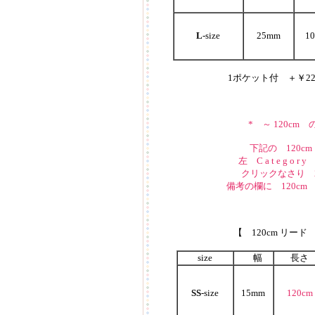
L
-size
25mm
1
1ポケット付 ＋￥2
* ～ 120cm
下記の 120
左 C a t e g 
クリックなさり 
備考の欄に 120c
【 120cm リード
size
幅
長さ
SS
-size
15mm
120cm