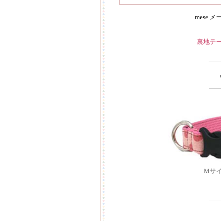
mese 
裏地テ
Mサ