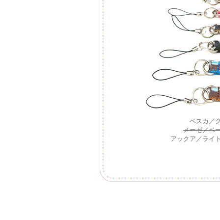
ペスカ／
メーゼ／ベ
アックア／ライ