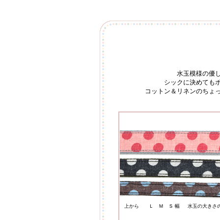
水玉模様の優
シックに決めても
コットン＆リネンのちょ
上から Ｌ Ｍ Ｓ 幅
水玉の大きさ