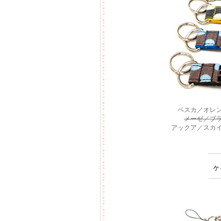
ペスカ／オレ
メーゼ／ブ
アックア／スカ
ケ