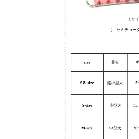
Lサ
【
セミチョーク
size
目安
SＳ-size
超小型犬
15
S-size
小型犬
15
M
-size
中型犬
20