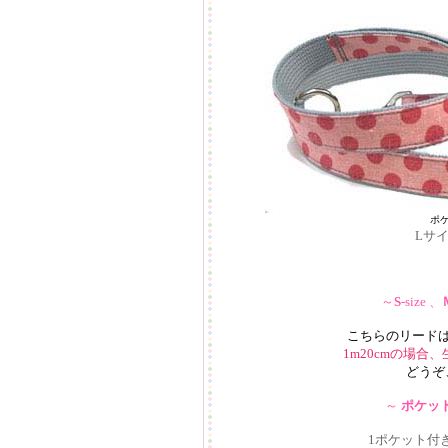
ポ
Lサ
～
S
-size 、
こちらのリード
1m20cmの場
どうぞ
～
ポケッ
1ポケット付