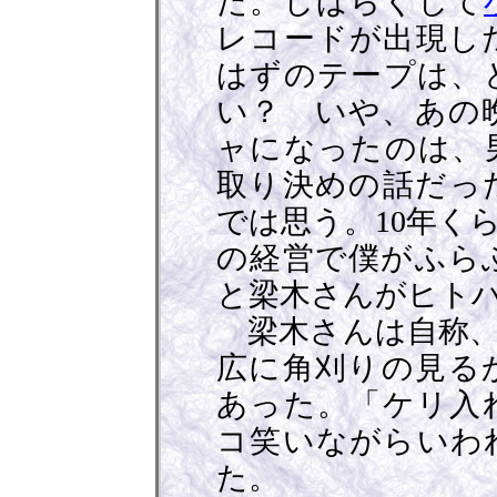
た。しばらくして
レコードが出現し
はずのテープは、
い？ いや、あの
ャになったのは、
取り決めの話だっ
では思う。10年く
の経営で僕がふら
と梁木さんがヒトハ
梁木さんは自称、
広に角刈りの見る
あった。「ケリ入
コ笑いながらいわ
た。