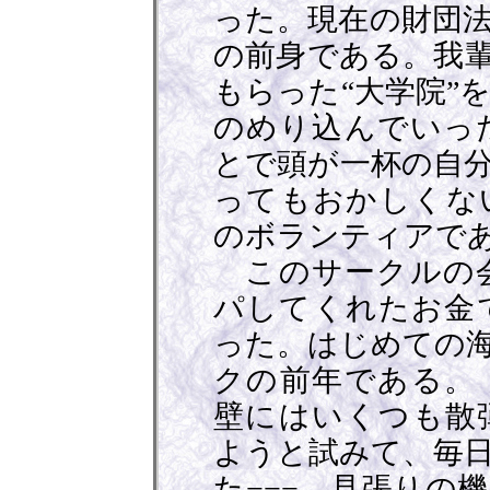
った。現在の財団
の前身である。我
もらった“大学院”
のめり込んでいっ
とで頭が一杯の自
ってもおかしくな
のボランティアで
このサークルの会
パしてくれたお金
った。はじめての海
クの前年である。
壁にはいくつも散
ようと試みて、毎
た−−−。見張りの