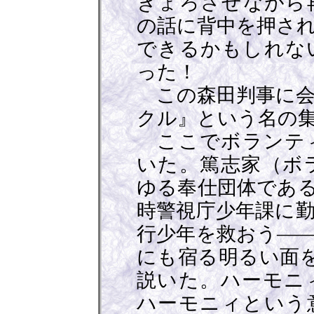
ぎょろさせながら
の話に背中を押さ
できるかもしれな
った！
この森田判事に会
クル』という名の
ここでボランティ
いた。篤志家（ボ
ゆる奉仕団体であ
時警視庁少年課に
行少年を救おう—
にも宿る明るい面を
説いた。ハーモニ
ハーモニィという