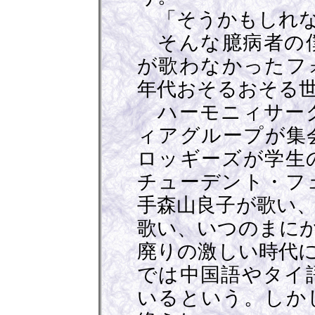
「そうかもしれな
そんな臆病者の僕
が歌わなかったフォ
年代おそるおそる
ハーモニィサーク
ィアグループが集
ロッギーズが学生
チューデント・フ
手森山良子が歌い
歌い、いつのまに
廃りの激しい時代に
では中国語やタイ
いるという。しか