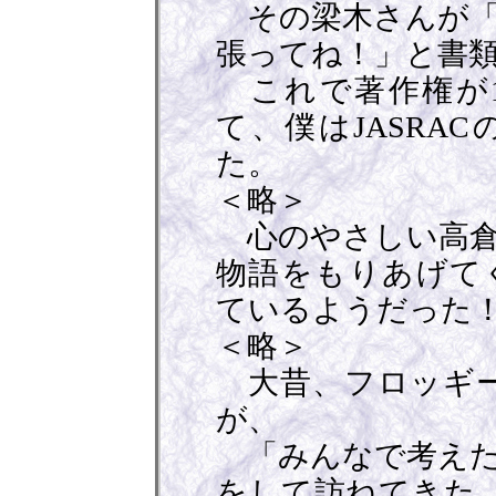
その梁木さんが「
張ってね！」と書
これで著作権が1
て、僕はJASRA
た。
＜略＞
心のやさしい高倉
物語をもりあげて
ているようだった
＜略＞
大昔、フロッギー
が、
「みんなで考えた
をして訪ねてきた。