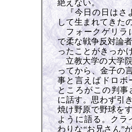
絶えない。
『今日の日はさよ
して生まれてきた
フォークゲリラに
で柔な戦争反対論
ったことがきっか
立教大学の大学院
ってから、金子の
事と言えばドロボ
ところがこの判事
に話す。思わず引
焼け野原で野球を
ように語る。クラ
わりな“お兄さん”