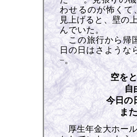
わせるのが怖くて
見上げると、壁の
んでいた。
この旅行から帰国
日の日はさようなら
−。
空を
自
今日の
ま
厚生年金大ホール