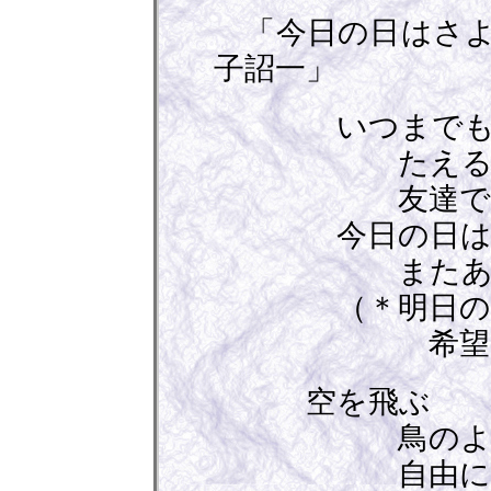
「今日の日はさよ
子詔一」
いつまで
たえるこ
友達でい
今日の日はさ
またあう
（＊明日の日
希望の道を
空を飛ぶ
鳥のよう
自由に生