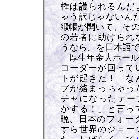
権は護られるんだ
ゃう訳じゃないんだ
緞帳が開いて、そ
の若者に助けられ
うなら』を日本語
厚生年金大ホール
コーダーが回って
トが起きた！ な
プが絡まっちゃっ
チャになったテー
かする！」と言っ
晩、日本のフォー
すら世界のジョー