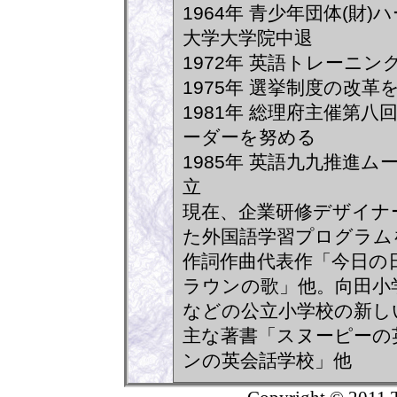
1964年 青少年団体(
大学大学院中退
1972年 英語トレーニ
1975年 選挙制度の改
1981年 総理府主催第
ーダーを努める
1985年 英語九九推進
立
現在、企業研修デザイナ
た外国語学習プログラム
作詞作曲代表作「今日の
ラウンの歌」他。向田小
などの公立小学校の新し
主な著書「スヌーピーの
ンの英会話学校」他