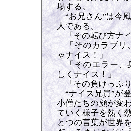
場する。
“お兄さん”は今
人である。
「その転び方ナイ
「そのカラブリ、
ゃナイス！」
「そのエラー、身
しくナイス！」
「その負けっぷり
“ナイス兄貴”が
小僧たちの顔が変
ていく様子を熱く
とつの言葉が世界