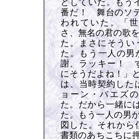
としていた。もう
番だ！ 舞台のソ
われていた。「世
さ、無名の君の歌
た。まさにそうい
た。もう一人の男
謝、ラッキー！ 
にそうだよね！」
は、当時契約した
ョーン・バエズの
た。だから一緒には
た。もう一人の男
図した。それから
書類のあちこちに