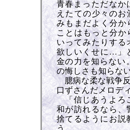
青春まっただなか
えたての少々のお
みもまだよく分か
ことはもっと分か
いってみたりする
欲しいくせに…」
金の力を知らない
の悔しさも知らな
臆病な柔な戦争反
口ずさんだメロデ
「信じあうよろこ
和が訪れるなら、
捨てるようにお説
う。