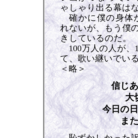
ゃしゃり出る幕は
確かに僕の身体か
れないが、もう僕
きしているのだ。
100万人の人が、
て、歌い継いでい
＜略＞
信じ
大
今日の
ま
恥ずかしかった訳