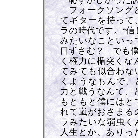
フォークソングと
てギターを持って
ラの時代です。“信
みたいなこといっ
口ずさむ？ でも
く権力に楯突くな
てみても似合わな
くようなもんで、
力と戦うなんて、
もともと僕にはと
れて嵐がおさまる
ラみたいな弱虫く
人生とか、ありっ