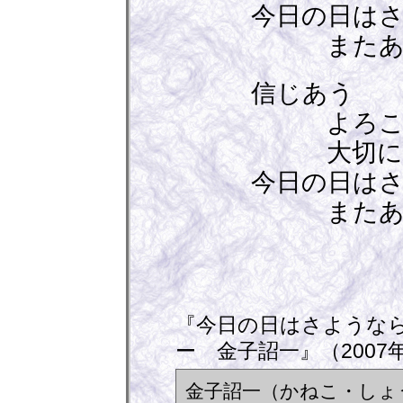
今日の日はさ
またあう
信じあう
よろこび
大切にし
今日の日はさ
またあう
＜終
『今日の日はさような
ー 金子詔一』（2007
金子詔一（かねこ・しょ