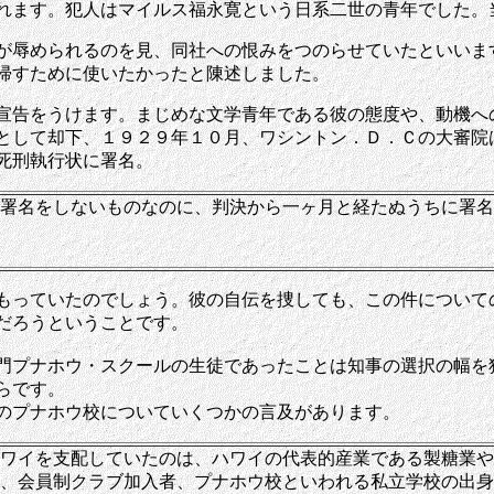
れます。犯人はマイルス福永寛という日系二世の青年でした。
が辱められるのを見、同社への恨みをつのらせていたといいま
帰すために使いたかったと陳述しました。
宣告をうけます。まじめな文学青年である彼の態度や、動機へ
として却下、１９２９年１０月、ワシントン．Ｄ．Ｃの大審院
死刑執行状に署名。
署名をしないものなのに、判決から一ヶ月と経たぬうちに署名
もっていたのでしょう。彼の自伝を捜しても、この件について
だろうということです。
門プナホウ・スクールの生徒であったことは知事の選択の幅を
らです。
のプナホウ校についていくつかの言及があります。
ワイを支配していたのは、ハワイの代表的産業である製糖業や
、会員制クラブ加入者、プナホウ校といわれる私立学校の出身