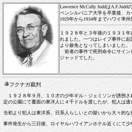
Lawrence McCully Juddは
ペンシルバニア大学を卒業後、カ
1929年から1934年までハワイ
１９２８年と３年後の１９３１年
れました。一つはレイプ事件に起
より赦免となってしまいました。
前者の事件で死刑命令にサインし
ジャッドでした。
フクナガ裁判
１９２８年９月、１０才の少年ギル・ジェミソンが誘拐さ
定の公園にて覆面の東洋人に４千ドルを渡したが、犯人は逃
当初より犯人は東洋系、日系人らしいとの疑いから大々的な
事件発生から三日後、ロイヤルハワイアンホテル近くにて少