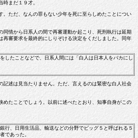
当時まだ１９才。
す。ただ、なんの罪もない少年を死に至らしめたことについ
の同情から日系人の間で再審運動か起こり、死刑執行は延期
は再審要求を最終的にしりぞける決定をくだしました。同年
をしたことなどで、日系人間には「白人は日本人をバカにし
の記述は見当たりません。ただ、言えるのは緊密な白人社会
狭めたことでしょう。以前に述べたとおり、知事自身がこの
銀行、日用生活品、輸送などの分野でビッグ５と呼ばれる５
者であった。