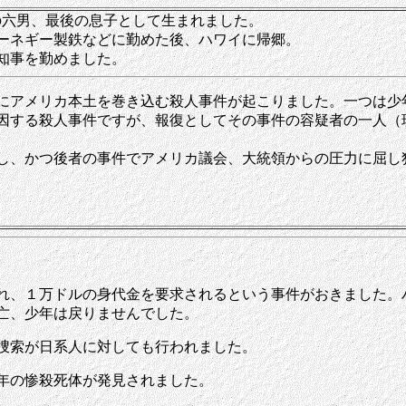
A.F.Juddの六男、最後の息子として生まれました。
ーネギー製鉄などに勤めた後、ハワイに帰郷。
準州知事を勤めました。
にアメリカ本土を巻き込む殺人事件が起こりました。一つは少
因する殺人事件ですが、報復としてその事件の容疑者の一人（
、かつ後者の事件でアメリカ議会、大統領からの圧力に屈し
れ、１万ドルの身代金を要求されるという事件がおきました。
亡、少年は戻りませんでした。
捜索が日系人に対しても行われました。
年の惨殺死体が発見されました。