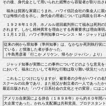
その後、身代金として用いられた紙幣から容疑者が割り出さ
福永は貧困な家庭にうまれ、ハワイ信託会社の集金人に親
ては悔恨の念を示し、身代金の用途については両親を日本へ
１９２８年１０月、ホノルル巡回裁判所にて福永は死刑の
されます。しかし精神異常を理由とする再審要求は理由薄弱
１１月１２日、ハワイ準州知事ローレンス・Ｍ・ジャッドは
従来の例から県知事（準州知事）は、なかなか死刑執行状に
ている」と憤激した者が多かった。
（牛島秀彦著「行こか メリケン、帰ろか ジャパン」より）
ジャッド知事が実際にこの事件についてどのような意見を
において、福永にたいして有利な行動は取り難い状況だった
これもこじつけになりますが、被害者の少年がハワイの名
スクールの出身であり、また祖父が創立者の一人であったか
最近出版された「ハワイ日系社会の文化とその変容」にはこ
アメリカ合衆国による併合（１８９８年）から約６０年間ハ
大企業であった。かれら支配層は共和党員、プロテスタント