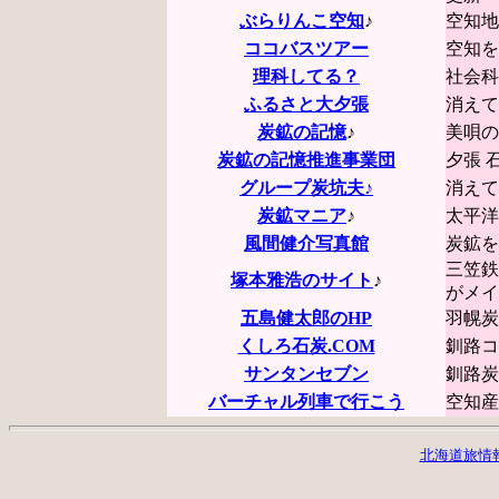
ぶらりんこ空知
♪
空知地
ココバスツアー
空知を
理科してる？
社会科
ふるさと大夕張
消えて
炭鉱の記憶
♪
美唄の
炭鉱の記憶推進事業団
夕張 
グループ炭坑夫♪
消えて
炭鉱マニア
♪
太平洋
風間健介写真館
炭鉱を
三笠鉄
塚本雅浩のサイト
♪
がメイ
五島健太郎のHP
羽幌炭
くしろ石炭.COM
釧路コ
サンタンセブン
釧路炭
バーチャル列車で行こう
空知産
北海道旅情