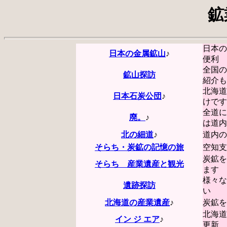
鉱
日本の
日本の金属鉱山
♪
便利
全国の
鉱山探訪
紹介も
北海道
日本石炭公団
♪
けです
全道に
廃。
♪
は道内
北の細道
♪
道内の
そらち・炭鉱の記憶の旅
空知支
炭鉱を
そらち 産業遺産と観光
ます
様々な
遺跡探訪
い
北海道の産業遺産
♪
炭鉱を
北海道
イン ジ エア
♪
更新