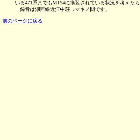
いる471系までもMT54に換装されている状況を考えた
録音は湖西線近江中荘→マキノ間です。
前のページに戻る