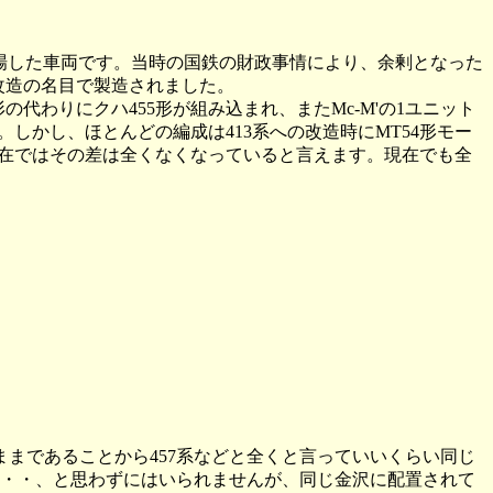
に登場した車両です。当時の国鉄の財政事情により、余剰となった
改造の名目で製造されました。
の代わりにクハ455形が組み込まれ、またMc-M'の1ユニット
。しかし、ほとんどの編成は413系への改造時にMT54形モー
在ではその差は全くなくなっていると言えます。現在でも全
まであることから457系などと全くと言っていいくらい同じ
ら・・・、と思わずにはいられませんが、同じ金沢に配置されて