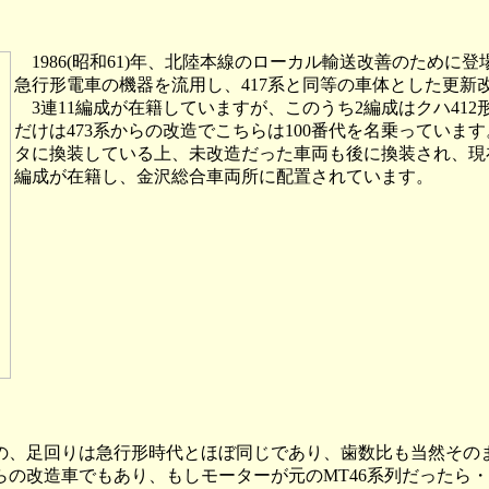
1986(昭和61)年、北陸本線のローカル輸送改善のため
急行形電車の機器を流用し、417系と同等の車体とした更新
3連11編成が在籍していますが、このうち2編成はクハ412形
だけは473系からの改造でこちらは100番代を名乗っています
タに換装している上、未改造だった車両も後に換装され、現
編成が在籍し、金沢総合車両所に配置されています。
の、足回りは急行形時代とほぼ同じであり、歯数比も当然そのま
からの改造車でもあり、もしモーターが元のMT46系列だった