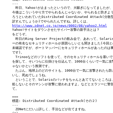
---

　昨日、Yahoo!が止まったというので、大騒ぎになってましたが、
今後はこういうやり方でやられるんじゃないか、やられると防ぎよう
ろうといわれていたDistributed Coordinated Attack(分
http://www.zdnet.co.jp/news/0002/08/yahoo2.html

Yahoo!サイトをダウンさせたサイバー攻撃の新手法とは？

をどうぞ。

　昨日のRing Server Projectの飲み会で、あれって、Solar
ーの有名なセキュリティホールが原因らしいとも聞きました(今回との
未確認ですが、ポートマッパーにセキュリティホールがあったのは事
です)。

　Trinooなどのソフトを使って、そのセキュリティホールを塞いで
を探して、そいつらに仕掛けを仕込んで、1000台くらいで一気に攻
ゃないかという推測です。

　たぶん、地球上のどのサイトも、1000台で一気に攻撃されたら防
いし、死ぬでしょうね。

　ということで、Solarisのパッチをちゃんとあててないところは
処しないとそのマシンが攻撃に使われますよ。などとエラソーに警告
て。

===

標題: Distributed Coordinated Attack(その２)

---

　ZDNetにだいぶ詳しく、手法などが出てますね。
