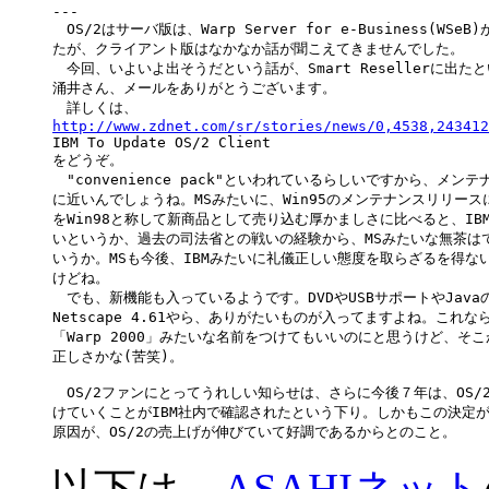
---

　OS/2はサーバ版は、Warp Server for e-Business(WSe
たが、クライアント版はなかなか話が聞こえてきませんでした。

　今回、いよいよ出そうだという話が、Smart Resellerに出た
涌井さん、メールをありがとうございます。

http://www.zdnet.com/sr/stories/news/0,4538,243412

IBM To Update OS/2 Client

をどうぞ。

　"convenience pack"といわれているらしいですから、メンテ
に近いんでしょうね。MSみたいに、Win95のメンテナンスリリース
をWin98と称して新商品として売り込む厚かましさに比べると、IBM
いというか、過去の司法省との戦いの経験から、MSみたいな無茶はで
いうか。MSも今後、IBMみたいに礼儀正しい態度を取らざるを得ない
けどね。

　でも、新機能も入っているようです。DVDやUSBサポートやJavaのJD
Netscape 4.61やら、ありがたいものが入ってますよね。これなら
「Warp 2000」みたいな名前をつけてもいいのにと思うけど、そこが
正しさかな(苦笑)。

　OS/2ファンにとってうれしい知らせは、さらに今後７年は、OS/2
けていくことがIBM社内で確認されたという下り。しかもこの決定が
以下は、
ASAHIネット