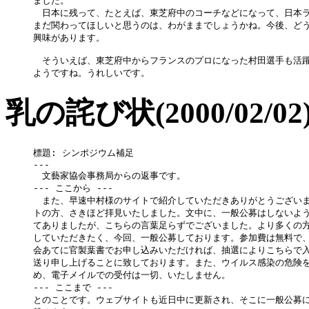
ました。

　日本に残って、たとえば、東芝府中のコーチなどになって、日本ラ
まだ関わってほしいと思うのは、わがままでしょうかね。今後、どう
興味があります。

　そういえば、東芝府中からフランスのプロになった村田選手も活躍
乳の詫び状(2000/02/02
標題: シンポジウム補足

---

　文藝家協会事務局からの返事です。

--- ここから ---

　また、早速中村様のサイトで紹介していただきありがとうございま
トの方、さきほど拝見いたしました。文中に、一般公募はしないよう
てありましたが、こちらの言葉足らずでございました。より多くの方
していただきたく、今回、一般公募しております。参加費は無料で、
会あてに官製葉書でお申し込みいただければ、抽選によりこちらで入
送り申し上げることに致しております。また、ウイルス感染の危険を
め、電子メイルでの受付は一切、いたしません。

--- ここまで ---

とのことです。ウェブサイトも近日中に更新され、そこに一般公募に