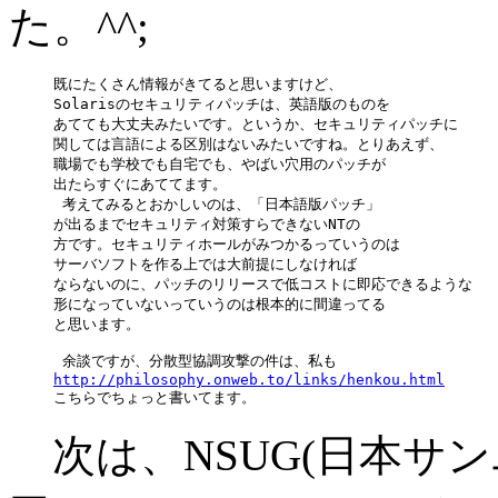
た。^^;
既にたくさん情報がきてると思いますけど、

Solarisのセキュリティパッチは、英語版のものを

あてても大丈夫みたいです。というか、セキュリティパッチに

関しては言語による区別はないみたいですね。とりあえず、

職場でも学校でも自宅でも、やばい穴用のパッチが

出たらすぐにあててます。 

 考えてみるとおかしいのは、「日本語版パッチ」

が出るまでセキュリティ対策すらできないNTの

方です。セキュリティホールがみつかるっていうのは

サーバソフトを作る上では大前提にしなければ

ならないのに、パッチのリリースで低コストに即応できるような

形になっていないっていうのは根本的に間違ってる

と思います。

http://philosophy.onweb.to/links/henkou.html
次は、NSUG(日本サ