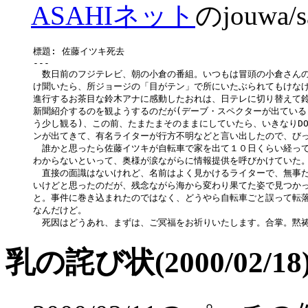
ASAHIネット
のjouwa/
標題: 佐藤イツキ死去

---

　数日前のフジテレビ、朝の小倉の番組。いつもは冒頭の小倉さんの
け聞いたら、所ジョージの「目がテン」で所にいたぶられてもけなげ
進行するお茶目な鈴木アナに感動したおれは、日テレに切り替えて鈴
新聞紹介するのを観ようするのだが(デーブ・スペクターが出ていると
う少し観る)、この前、たまたまそのままにしていたら、いきなりDOS
ンが出てきて、有名ライターが行方不明などと言い出したので、びっ
　誰かと思ったら佐藤イツキが自転車で家を出て１０日くらい経って
わからないといって、奥様が涙ながらに情報提供を呼びかけていた。
　直接の面識はないけれど、名前はよく見かけるライターで、無事だ
いけどと思ったのだが、残念ながら海から変わり果てた姿で見つかっ
と。事件に巻き込まれたのではなく、どうやら自転車ごと誤って転落
なんだけど。

乳の詫び状(2000/02/18