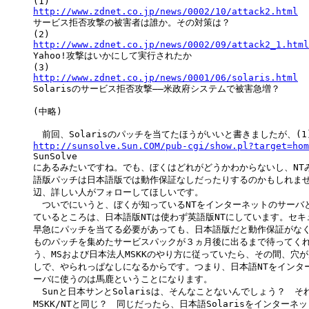
http://www.zdnet.co.jp/news/0002/10/attack2.html

サービス拒否攻撃の被害者は誰か。その対策は？

http://www.zdnet.co.jp/news/0002/09/attack2_1.html

Yahoo!攻撃はいかにして実行されたか

http://www.zdnet.co.jp/news/0001/06/solaris.html

Solarisのサービス拒否攻撃――米政府システムで被害急増？

(中略)

http://sunsolve.Sun.COM/pub-cgi/show.pl?target=hom

SunSolve

にあるみたいですね。でも、ぼくはどれがどうかわからないし、NTみ
語版パッチは日本語版では動作保証なしだったりするのかもしれませ
辺、詳しい人がフォローしてほしいです。

　ついでにいうと、ぼくが知っているNTをインターネットのサーバと
ているところは、日本語版NTは使わず英語版NTにしています。セキ
早急にパッチを当てる必要があっても、日本語版だと動作保証がなく
ものパッチを集めたサービスパックが３ヵ月後に出るまで待ってくれ
う、MSおよび日本法人MSKKのやり方に従っていたら、その間、穴が
しで、やられっぱなしになるからです。つまり、日本語NTをインター
ーバに使うのは馬鹿ということになります。

　Sunと日本サンとSolarisは、そんなことないんでしょう？　それ
MSKK/NTと同じ？　同じだったら、日本語Solarisをインターネッ