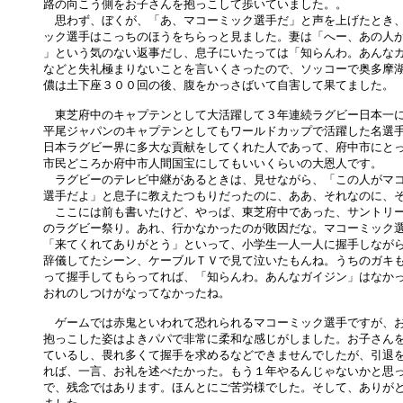
路の向こう側をお子さんを抱っこして歩いていました。。

　思わず、ぼくが、「あ、マコーミック選手だ」と声を上げたとき、
ック選手はこっちのほうをちらっと見ました。妻は「へー、あの人が
」という気のない返事だし、息子にいたっては「知らんわ。あんなガ
などと失礼極まりないことを言いくさったので、ソッコーで奥多摩湖
儂は土下座３００回の後、腹をかっさばいて自害して果てました。

　東芝府中のキャプテンとして大活躍して３年連続ラグビー日本一に
平尾ジャパンのキャプテンとしてもワールドカップで活躍した名選手
日本ラグビー界に多大な貢献をしてくれた人であって、府中市にとっ
市民どころか府中市人間国宝にしてもいいくらいの大恩人です。

　ラグビーのテレビ中継があるときは、見せながら、「この人がマコ
選手だよ」と息子に教えたつもりだったのに、ああ、それなのに、そ
　ここには前も書いたけど、やっぱ、東芝府中であった、サントリー
のラグビー祭り。あれ、行かなかったのが敗因だな。マコーミック選
「来てくれてありがとう」といって、小学生一人一人に握手しながら
辞儀してたシーン、ケーブルＴＶで見て泣いたもんね。うちのガキも
って握手してもらってれば、「知らんわ。あんなガイジン」はなかっ
おれのしつけがなってなかったね。

　ゲームでは赤鬼といわれて恐れられるマコーミック選手ですが、お
抱っこした姿はよきパパで非常に柔和な感じがしました。お子さんを
ているし、畏れ多くて握手を求めるなどできませんでしたが、引退を
れば、一言、お礼を述べたかった。もう１年やるんじゃないかと思っ
で、残念ではあります。ほんとにご苦労様でした。そして、ありがと