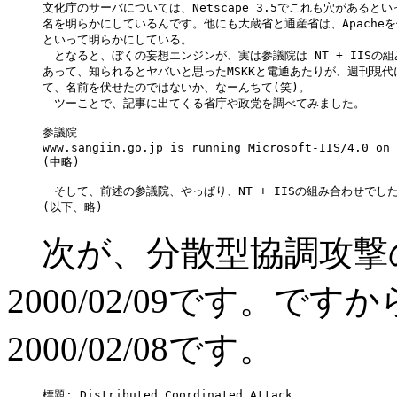
文化庁のサーバについては、Netscape 3.5でこれも穴があるとい
名を明らかにしているんです。他にも大蔵省と通産省は、Apacheを
といって明らかにしている。

　となると、ぼくの妄想エンジンが、実は参議院は NT + IISの組
あって、知られるとヤバいと思ったMSKKと電通あたりが、週刊現代
て、名前を伏せたのではないか、なーんちて(笑)。

　ツーことで、記事に出てくる省庁や政党を調べてみました。

参議院

www.sangiin.go.jp is running Microsoft-IIS/4.0 on 
(中略)

　そして、前述の参議院、やっぱり、NT + IISの組み合わせでした(
次が、分散型協調攻撃
2000/02/09です。で
2000/02/08です。
標題: Distributed Coordinated Attack
