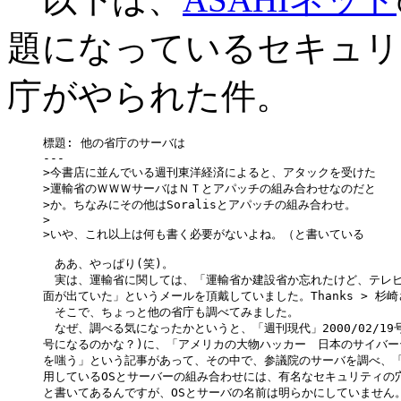
題になっているセキュリ
庁がやられた件。
標題: 他の省庁のサーバは

---

>今書店に並んでいる週刊東洋経済によると、アタックを受けた

>運輸省のＷＷＷサーバはＮＴとアパッチの組み合わせなのだと

>か。ちなみにその他はSoralisとアパッチの組み合わせ。

>

>いや、これ以上は何も書く必要がないよね。（と書いている

　ああ、やっぱり(笑)。

　実は、運輸省に関しては、「運輸省か建設省か忘れたけど、テレビに
面が出ていた」というメールを頂戴していました。Thanks > 杉崎
　そこで、ちょっと他の省庁も調べてみました。

　なぜ、調べる気になったかというと、「週刊現代」2000/02/19号
号になるのかな？)に、「アメリカの大物ハッカー　日本のサイバーテ
を嗤う」という記事があって、その中で、参議院のサーバを調べ、「
用しているOSとサーバーの組み合わせには、有名なセキュリティの穴
と書いてあるんですが、OSとサーバの名前は明らかにしていません。