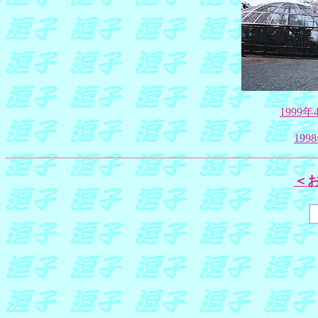
1999
19
＜