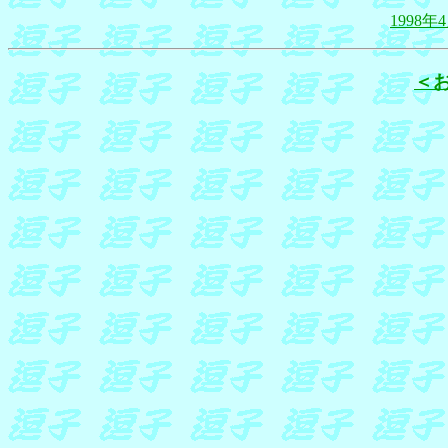
1998
＜