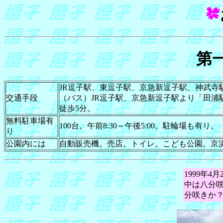
第
JR逗子駅、東逗子駅、京急新逗子駅、神武寺
交通手段
（バス）JR逗子駅、京急新逗子駅より「田
徒歩5分。
無料駐車場有
100台。午前8:30～午後5:00。駐輪場も有り。
り
公園内には
自動販売機。売店。トイレ。こども公園。京
1999年
中は八分
分咲きか