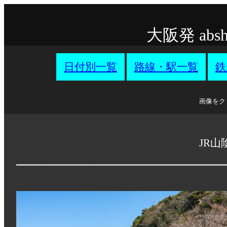
大阪発 ab
日付別一覧
路線・駅一覧
鉄
画像をク
JR山