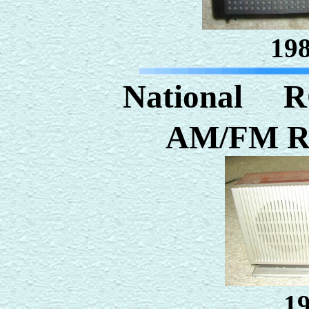
1
National
AM/FM R
1