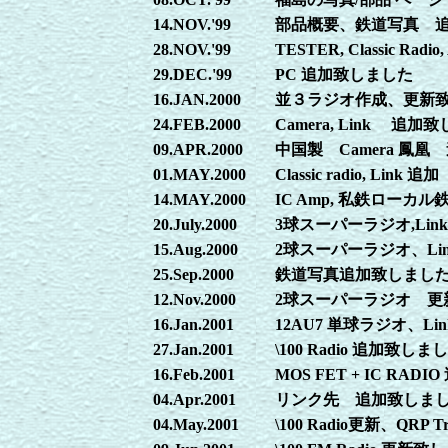
14.NOV.'99
部品概要、鉄道写真 
28.NOV.'99
TESTER, Classic R
29.DEC.'99
PC 追加致しました
16.JAN.2000
並３ラジオ作成、更新
24.FEB.2000
Camera, Link 追加
09.APR.2000
中国製 Camera 鳳
01.MAY.2000
Classic radio, Lin
14.MAY.2000
IC Amp, 私鉄ローカ
20.July.2000
3球スーパーラジオ,Lin
15.Aug.2000
2球スーパーラジオ、Li
25.Sep.2000
鉄道写真追加致しまし
12.Nov.2000
2球スーパーラジオ 更
16.Jan.2001
12AU7 単球ラジオ、Li
27.Jan.2001
\100 Radio 追加致しま
16.Feb.2001
MOS FET + IC RAD
04.Apr.2001
リンク先 追加致しま
04.May.2001
\100 Radio更新、QRP 