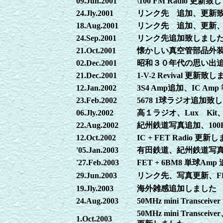
09.Jun.2001
\100 FM Radio 更新
24.Jly.2001
リンク先 追加、更新
18.Aug.2001
リンク先 追加、更新、\
24.Sep.2001
リンク先追加致しまし
21.Oct.2001
懐かしい真空管部品外
02.Dec.2001
昭和３０年代の思い出
21.Dec.2001
1-V-2 Revival 更新致
12.Jan.2002
3S4 Amp追加、IC A
23.Feb.2002
5678 1球ラジオ追加致
06.Jly.2002
高１ラジオ、Lux Ki
22.Aug.2002
紀州鉄道写真追加、100Ra
12.Oct.2002
IC + FET Radio 更新
'05.Jan.2003
有田鉄道、紀州鉄道写
'27.Feb.2003
FET + 6BM8 単球
29.Jun.2003
リンク先、写真更新、FDA
19.Jly.2003
海外雑感追加しました
24.Aug.2003
50MHz mini Transce
50MHz mini Tra
1.Oct.2003