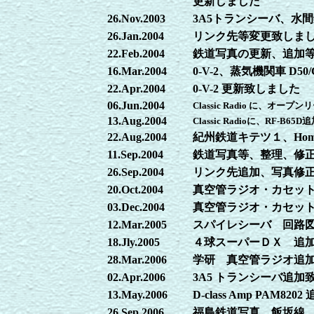
更新しました
26.Nov.2003
3A5トランシーバ、水間鉄
26.Jan.2004
リンク先等変更致しま
22.Feb.2004
鉄道写真の更新、追加
16.Mar.2004
0-V-2、蒸気機関車 D
22.Apr.2004
0-V-2 更新致しました
06.Jun.2004
Classic Radio に、
13.Aug.2004
Classic Radioに、RF-B65D
22.Aug.2004
紀州鉄道キテツ１、Homer 
11.Sep.2004
鉄道写真等、整理、修
26.Sep.2004
リンク先追加、写真修正、
20.Oct.2004
真空管ラジオ・カセッ
03.Dec.2004
真空管ラジオ・カセッ
12.Mar.2005
スパイレシーバ 回路
18.Jly.2005
４球スーパーＤＸ 追
28.Mar.2006
学研 真空管ラジオ追
02.Apr.2006
3A5 トランシーバ追
13.May.2006
D-class Amp PAM82
26.Sep.2006
福島鉄道写真 飯坂線