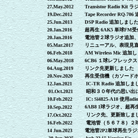
27.May.2012
Transistor Radio 
19.Dec.2012
Tape Recorder RQ-
25.Jun.2013
DSP Radio 追加しまし
20.Jan.2016
超再生 6AK5 単球FM
20.Jan.2016
電池管２球ラジオ追加
05.Mar.2017
リニューアル、表現見
06.Feb.2018
AM Wireless Mic 追
06.May.2018
6CB6 １球レフレック
04.Aug.2019
リンク先更新しました
20.Nov.2020
再生受信機（カソード
12.Jan.2021
IC-TR Radio 追加しま
01.Oct.2021
昭和３０年代の思い出
10.Feb.2022
IC: Si4825-A10 
6AB8 1球ラジオ、超
10.Sep.2022
リンク先、更新致しま
17.Oct.2022
16.Feb.2022
電池管（５６７８）２
14 Jun.2023
電池管2P2単球再生ラ