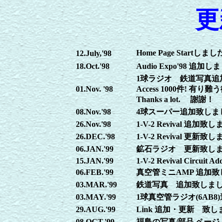
更
Home Page Startしまし
12.July,'98
18.Oct.'98
Audio Expo'98 追加し
1球ラジオ
鉄道写真追
01.Nov. '98
Access 1000件! 有
Thanks a lot. 謝謝！
08.Nov.'98
4球スーパー追加致しま
26.Nov.'98
1-V-2 Revival 追加致
26.DEC.'98
1-V-2 Revival 更新致
06.JAN.'99
鉱石ラジオ 更新致し
15.JAN.'99
1-V-2 Revival Circuit Add
06.FEB.'99
真空管ミニAMP 追加
03.MAR.'99
鉄道写真 追加致しま
03.MAY.'99
1球真空管ラジオ(6AB
29.AUG.'99
Link 追加・更新 致し
08.OCT.'99
福島の写真/部品 ペー