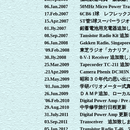
06.Jan.2007
50MHz Micro Power 
17.Feb.2007
6CB6 1球 レフレッ
15.Apr.2007
ST管5球スーパーラジ
01.Jly.2007
鉛蓄電池用充電器追加
08.Sep.2007
Tansistor Radio Kit
06.Jan.2008
Gakken Radio, Sin
'09.Feb.2008
東芝ラジオ「カナリア
30.Jly.2008
0-V-1 Receiver 追加
25.Mar.2009
Tapecorder TC-21
.21Apr.2009
Camera Phenix D
23.May.2009
昭和３０年代の思い出
'01.Jun.2009
学研バリオメーター式
26.Jun.2009
ＤＡＭＰ追加、ローカ
'06.Feb.2010
Digital Power Amp / Pre
29.Aug.2010
中学修学旅行日程更新
31.July.2011
Digital Power Amp 
03.Sep.2011
Transceiver 追加
05.Jan.2012
Transistor Radio T-