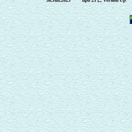
30.Jun.2025
hpb 23 に Version Up