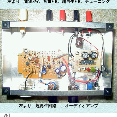
左より 電源SW、音量VR、超再生VR、チューニング
左より 超再生回路 オーディオアンプ