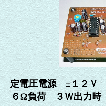
定電圧電源 ±１２
６Ω負荷 ３Ｗ出力時