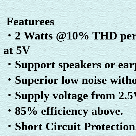
Featurees
・2 Watts @10% THD per C
at 5V
・Support speakers or ear
・Superior low noise witho
・Supply voltage from 2.5V
・85% efficiency above.
・Short Circuit Protection