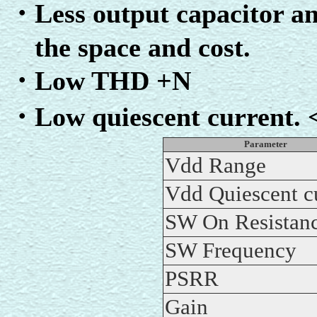
・Less output capacitor a
the space and cost.
・Low THD +N
・Low quiescent current.
Parameter
Vdd Range
Vdd Quiescent c
SW On Resistan
SW Frequency
PSRR
Gain