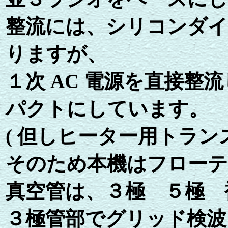
整流には、シリコンダイ
りますが、
１次 AC 電源を直接整
パクトにしています。
( 但しヒーター用トラ
そのため本機はフロー
真空管は、３極 ５極 複
３極管部でグリッド検波