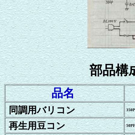
部品構
品名
同調用バリコン
350
再生用豆コン
50P