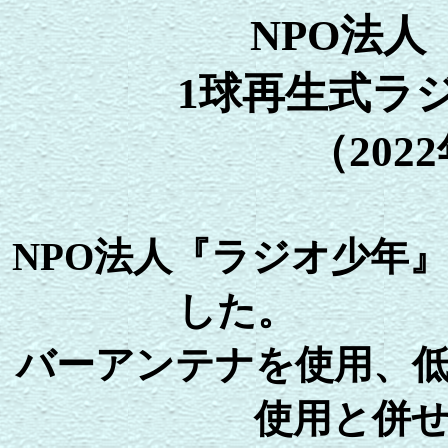
NPO法
1球再生式ラジ
（202
NPO法人『ラジオ少年』
し
バーアンテナを使用、
使用と併