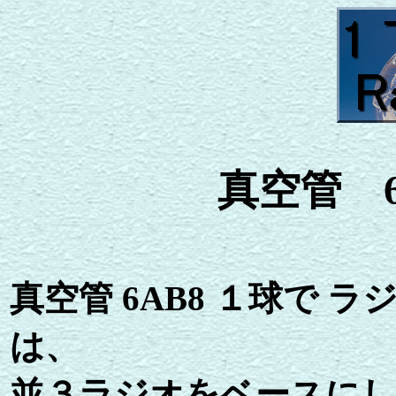
真空管 6A
真空管 6AB8 １球で
は、
並３ラジオをベースに