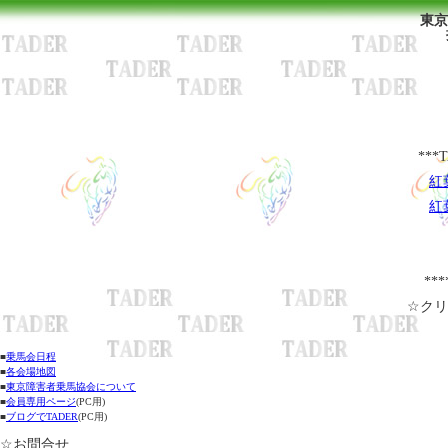
東京
***
紅
紅
***
☆ク
■
乗馬会日程
■
各会場地図
■
東京障害者乗馬協会について
■
会員専用ページ
(PC用)
■
ブログでTADER
(PC用)
☆お問合せ