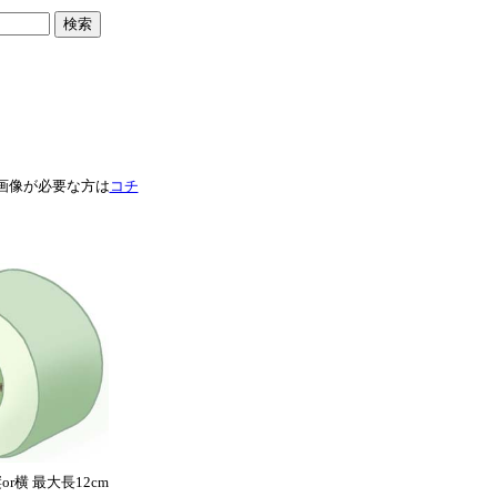
像度画像が必要な方は
コチ
r横 最大長12cm