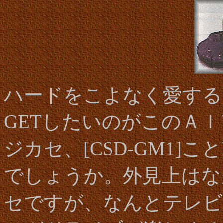
ハードをこよなく愛する
GETしたいのがこのＡ
ジカセ、[CSD-GM1]こ
でしょうか。外見上はな
セですが、なんとテレビ