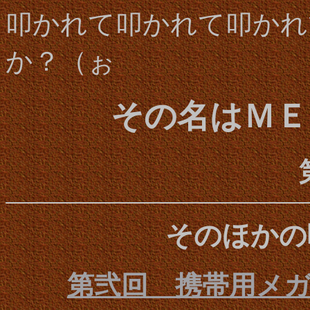
叩かれて叩かれて叩かれ
か？（ぉ
その名はＭＥ
そのほかの
第弐回 携帯用メ