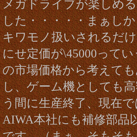
メガドライブが楽しめる
した・・・・・まぁしか
キワモノ扱いされるだけ
にせ定価が\45000っ
の市場価格から考えても
し、ゲーム機としても高
う間に生産終了、現在で
AIWA本社にも補修部
です。（まぁ、そもそも