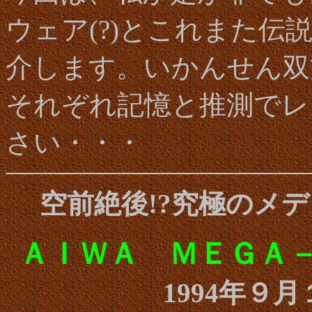
ウェア(?)とこれまた
介します。いかんせん双
それぞれ記憶と推測でレ
さい・・・
空前絶後!?究極のメ
ＡＩＷＡ ＭＥＧＡ－Ｃ
1994年９月