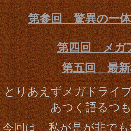
第参回 驚異の一
第四回 メガ
第五回 最新機
とりあえずメガドライ
あつく語るつ
今回は、私が是が非でも