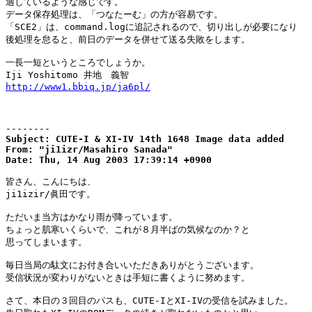
適しているような感じです。

データ保存処理は、「つなたーむ」の方が容易です。

「SCE2」は、command.logに追記されるので、切り出しが必要になり

後処理を怠ると、前日のデータを併せて送る失敗をします。

一長一短というところでしょうか。

http://www1.bbiq.jp/ja6pl/
--------
Subject: CUTE-I & XI-IV 14th 1648 Image data added

From: "ji1izr/Masahiro Sanada"

Date: Thu, 14 Aug 2003 17:39:14 +0900
皆さん、こんにちは、

ji1izir/眞田です。

ただいま当方はかなり雨が降っています。

ちょっと肌寒いくらいで、これが８月半ばの気候なのか？と

思ってしまいます。

毎日当局の駄文にお付き合いいただきありがとうございます。

受信状況が変わりがないときは手短に書くように努めます。

さて、本日の３回目のパスも、CUTE-IとXI-IVの受信を試みました。
