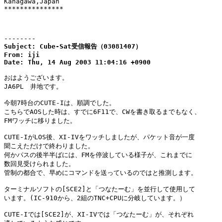
Kanagawa,Japan

***************

--------
Subject: Cube-Sat受信報告（03081407）

From: iji

Date: Thu, 14 Aug 2003 11:04:16 +0900
おはようございます。

JA6PL　井地です。

今朝7時台のCUTE-Iは、順調でした。

こちらでAOSした時は、すでに6F11で、CWを書き取るまでもなく、

FMワッチに移りました。

CUTE-IがLOS後、XI-IVをワッチしましたが、パケット音が一度

聞こえただけで終わりました。

何かパスの後半半ばには、FMを停波している様子が、これまでに

数回見受けられました。

管制の都合で、早めにコマンドを送っているのではと推測します。

ターミナルソフトの[SCE2]と「つなたーむ」を並行して使用して

います。(IC-910から、2組のTNC+CPUに分岐しています。）

CUTE-Iでは[SCE2]が、XI-IVでは「つなたーむ」が、それぞれ
