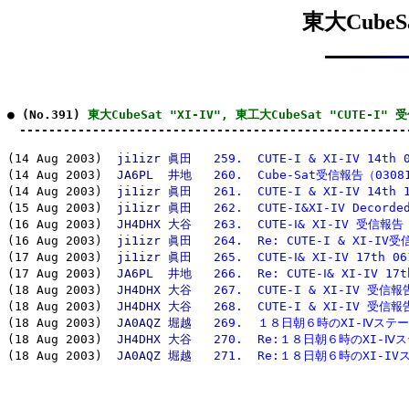
東大CubeSa
● (No.391) 
東大CubeSat "XI-IV", 東工大CubeSat "CUTE-I"
　-----------------------------------------------------
(14 Aug 2003)  
ji1izr 眞田
259.  CUTE-I & XI-IV 14th 
(14 Aug 2003)  
JA6PL  井地
260.  Cube-Sat受信報告（0308
(14 Aug 2003)  
ji1izr 眞田
261.  CUTE-I & XI-IV 14th 
(15 Aug 2003)  
ji1izr 眞田
262.  CUTE-I&XI-IV Decorde
(16 Aug 2003)  
JH4DHX 大谷
263.  CUTE-Ⅰ& XI-IV 受信報告
(16 Aug 2003)  
ji1izr 眞田
264.  Re: CUTE-I & XI-IV
(17 Aug 2003)  
ji1izr 眞田
265.  CUTE-Ⅰ& XI-IV 17th 06
(17 Aug 2003)  
JA6PL  井地
266.  Re: CUTE-Ⅰ& XI-IV 17t
(18 Aug 2003)  
JH4DHX 大谷
267.  CUTE-I & XI-IV 受信報
(18 Aug 2003)  
JH4DHX 大谷
268.  CUTE-I & XI-IV 受信報
(18 Aug 2003)  
JA0AQZ 堀越
269.  １８日朝６時のXI-Ⅳステ
(18 Aug 2003)  
JH4DHX 大谷
270.  Re:１８日朝６時のXI-Ⅳ
(18 Aug 2003)  
JA0AQZ 堀越
271.  Re:１８日朝６時のXI-I