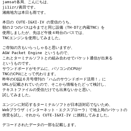
jamsat各局、こんにちは、

ji1izr/眞田です。

湘南地方は本日も雨です。

本日の CUTE-I&XI-IV の受信のうち、

朝の２つのパスは今までと同じ設備（TH-D7と内蔵TNC）を

使用しましたが、先ほど午後４時台のパスでは、

TNCエンジンを使用してみました。

ご存知の方もいらっしゃると思いますが、

AGW Packet Engine というもので、

これとターミナルソフトとの組み合わせでパケット通信が出来る

というものです。

サウンドボードがモデムに、パソコンのCPUが

TNCのCPUにとって代わります。

昨年のCQ誌６月号増刊の「ハムのサウンドボード活用！」に

URLが記載されていたので、そこから情報をたどって検討し、

テキストファイルの受信だけでも出来ないかと思い、

試してみました。

エンジンに対応するターミナルソフトが日本語対応でないため、

Webブラウザ（インターネット・エクスプローラ）で地上局のパケットの

傍受を試し、それから CUTE-I&XI-IV に挑戦してみました。

デコードされたデータの一部を記載します。
