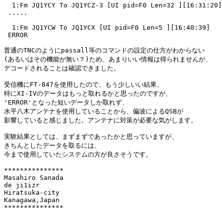
  1:Fm JQ1YCY To JQ1YCZ-3 [UI pid=F0 Len=32 ][16:31:20]

 .....

  1:Fm JQ1YCW To JQ1YCX [UI pid=F0 Len=5 ][16:40:39]

 ERROR

普通のTNCのようにpassall等のコマンドの設定の仕方がわからない

(あるいはその機能が無い？)ため、あまりいい情報は得られませんが、

デコードされることは確認できました。

受信機にFT-847を使用したので、もう少しいい結果、

特にXI-IVのデータはもっと取れるかと思ったのですが、

'ERROR'となった短いデータしか取れず、

水平八木アンテナを使用していることから、偏波によるQSBが

影響していると感じました。アンテナに対策が必要な気がします。

実験結果としては、まずまずであったかと思っていますが、

きちんとしたデータを取るには、

今まで使用していたシステムの方が良さそうです。

***************

Masahiro Sanada

de ji1izr

Hiratsuka-city

Kanagawa,Japan

***************
