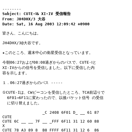
--------
Subject: CUTE-Ⅰ& XI-IV 受信報告

From: JH4DHX/3 大谷

Date: Sat, 16 Aug 2003 12:09:42 +0900
皆さん、こんにちは。

JH4DHX/3@大谷です。

★このところ、週末中心の衛星受信となっています。

今朝06:27および08:08過ぎからのパスで、CUTE-Ⅰと

XI-IVからの信号を受信しました。以下に受信した内

容を示します。

１．06:27過ぎからのパス -----

①CUTE-Iは、CWビーコンを受信したところ、TCA前辺りで

  6F01→6F11に変わったので、以後パケット信号 の受信

  に切り替えました。

                 _C 2408 6F01 D_ __ 61 87

CUTE

CUTE 6C __ __ 7F __ _FFF 6F11 31 12 60 88

X

CUTE 78 A3 89 8_ B8 FFFF 6F11 31 12 6_ 86
