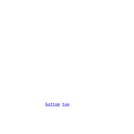


bottom
top