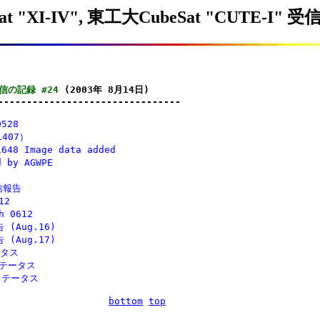
t "XI-IV", 東工大CubeSat "CUTE-I" 
 受信の記録 #24
 (2003年 8月14日)

--------------------------------
0528
1407）
1648 Image data added
d by AGWPE
受信報告
12
h 0612
告 (Aug.16)
告 (Aug.17)
ータス
ステータス
Vステータス
bottom
top