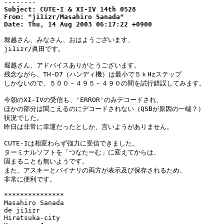
--------
Subject: CUTE-I & XI-IV 14th 0528

From: "ji1izr/Masahiro Sanada"

Date: Thu, 14 Aug 2003 06:17:22 +0900
堀越さん、みなさん、おはようございます、

ji1izr/眞田です。

堀越さん、アドバイスありがとうございます。

残念ながら、TH-D7（ハンディ機）は最小で５ｋHzステップ

しかないので、５００－４９５－４９０の間を試行錯誤してみます。

今朝のXI-IVの受信も、'ERROR'のみデコードされ、

ほかの部分は聞こえるのにデコードされない（QSBが原因の一端？）

状況でした。

昨日は非常に幸運だったとしか、言いようがありません。

CUTE-Iは相変わらず強力に受信できました。

ターミナルソフトを「つなたーむ」に変えてからは、

固まることも無いようです。

また、アスキーとバイナリの両方が表示及び保存されるため、

非常に便利です。

***************

Masahiro Sanada

de ji1izr

Hiratsuka-city
