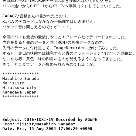
先日取れたXI-IVのROMデータの続きが取れないものかと思い、

パスの途中からCUTE-IからXI-IVへ浮気（？）してしまいました。

JA0AQZ/堀越さんの書かれたとおり、

XI-IVのデコードはなかなか一筋縄ではいきません。

パケット音は聞こえるのですが・・・。

今回のパスも最後の最後にやっと１フレームだけデコードされました。

内容を見ると先のデータと同じROM7の画像データなので、

先日のデータに付け足して、ImageDecorderにかけてみました。

すると、先日の状態では補完すると青のグラデーションだけだった画像に、
なにやら赤、黄色、緑の四角いものが見えるようになってきました。

さて、どこまでデータが集められるものでしょうか。

***************

Masahiro Sanada

de ji1izr

Hiratsuka-city

Kanagawa,Japan

***************

--------
Subject: CUTE-I&XI-IV Decorded by AGWPE

From: "ji1izr/Masahiro Sanada" 
Date: Fri, 15 Aug 2003 17:06:20 +0900