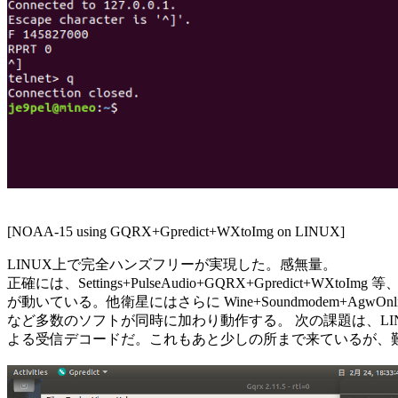
[NOAA-15 using GQRX+Gpredict+WXtoImg on LINUX]

LINUX上で完全ハンズフリーが実現した。感無量。

正確には、Settings+PulseAudio+GQRX+Gpredict+WXtoI
が動いている。他衛星にはさらに Wine+Soundmodem+AgwOnlineKi
など多数のソフトが同時に加わり動作する。 次の課題は、LINUX上
よる受信デコードだ。これもあと少しの所まで来ているが、難