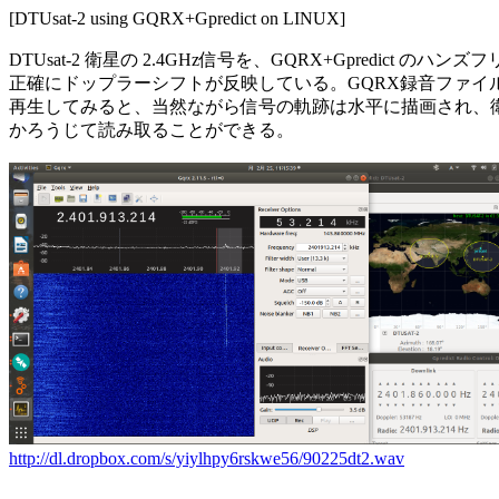
[DTUsat-2 using GQRX+Gpredict on LINUX]

DTUsat-2 衛星の 2.4GHz信号を、GQRX+Gpredict のハ
正確にドップラーシフトが反映している。GQRX録音ファイルをSp
再生してみると、当然ながら信号の軌跡は水平に描画され、衛
かろうじて読み取ることができる。

http://dl.dropbox.com/s/yiylhpy6rskwe56/90225dt2.wav