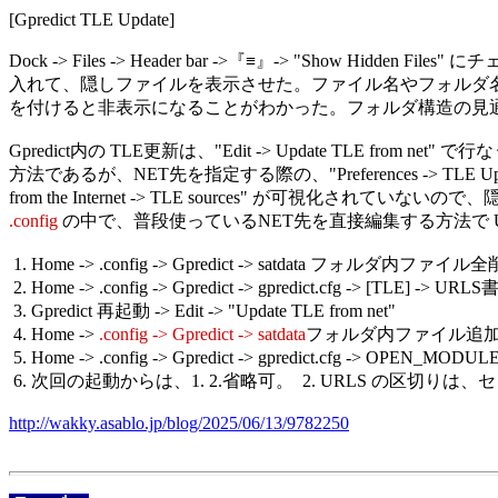
[Gpredict TLE Update]

Dock -> Files -> Header bar ->『≡』-> "Show Hidden Files" 
入れて、隠しファイルを表示させた。ファイル名やフォルダ名の先
を付けると非表示になることがわかった。フォルダ構造の見通
Gpredict内の TLE更新は、"Edit -> Update TLE from net"
方法であるが、NET先を指定する際の、"Preferences -> TLE Update
.config
 の中で、普段使っているNET先を直接編集する方法で Upd
 1. Home -> .config -> Gpredict -> satdata フォルダ内ファイル全
 2. Home -> .config -> Gpredict -> gpredict.cfg -> [TLE] -> UR
 3. Gpredict 再起動 -> Edit -> "Update TLE from net"

 4. Home -> 
.config -> Gpredict -> satdata
フォルダ内ファイル追加
 5. Home -> .config -> Gpredict -> gpredict.cfg -> OPEN_MOD
 6. 次回の起動からは、1. 2.省略可。  2. URLS の区切りは、セミ
http://wakky.asablo.jp/blog/2025/06/13/9782250