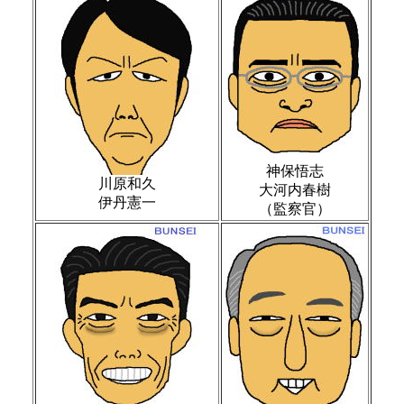
神保悟志
川原和久
大河内春樹
伊丹憲一
（監察官）