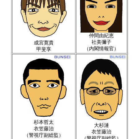
仲間由紀恵
社美彌子
成宮寛貴
（内閣情報官）
甲斐享
杉本哲太
大杉漣
衣笠藤治
衣笠藤治
（警視庁副総監）
（警視庁副総監）