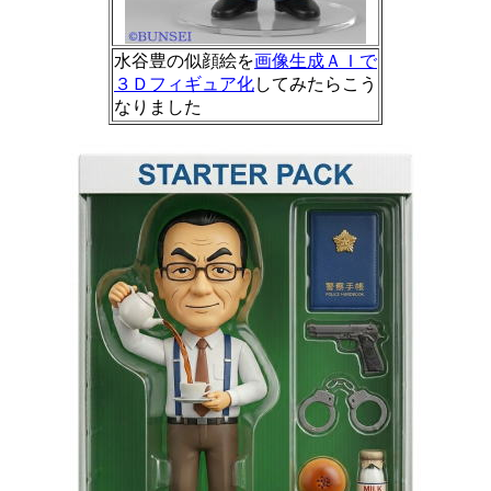
水谷豊の似顔絵を
画像生成ＡＩで
３Ｄフィギュア化
してみたらこう
なりました