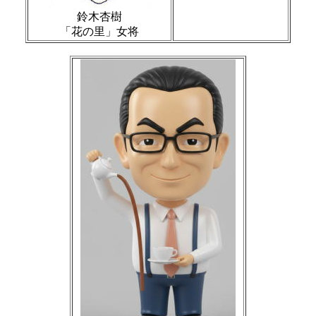
鈴木杏樹
「花の里」女将