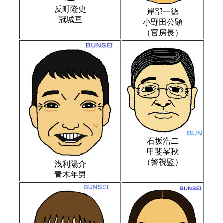
反町隆史
岸部一徳
冠城亘
小野田公顕
（官房長）
石坂浩二
甲斐峯秋
（警視監）
浅利陽介
青木年男