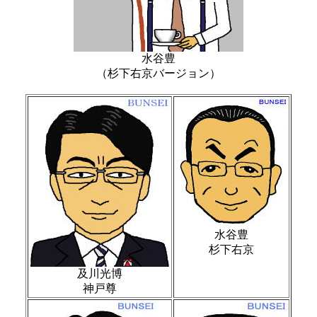
水谷豊
（杉下右京バージョン）
水谷豊
杉下右京
及川光博
神戸尊