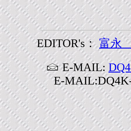
EDITOR's：
富永
E-MAIL:
DQ4
E-MAIL:DQ4K-