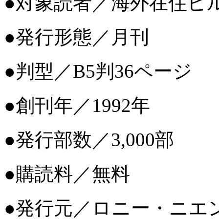
●対象読者／海外在住ビ
●発行形態／月刊
●判型／B5判36ページ
●創刊年／1992年
●発行部数／3,000部
●購読料／無料
●発行元／ロニー・ニエ