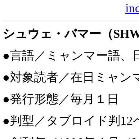
in
シュウェ・バマー（SHWE
●言語／ミャンマー語、
●対象読者／在日ミャ
●発行形態／毎月１日
●判型／タブロイド判1