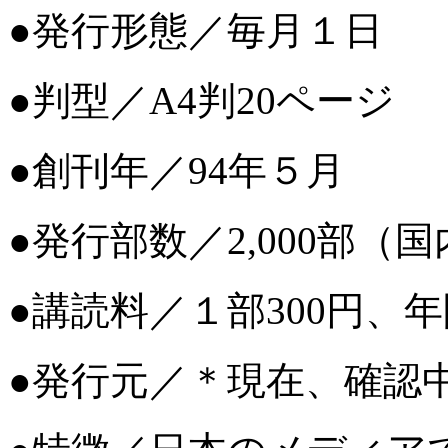
●発行形態／毎月１日
●判型／A4判20ページ
●創刊年／94年５月
●発行部数／2,000部（国内
●講読料／１部300円、年間
●発行元／＊現在、確認