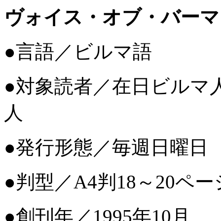
ヴォイス・オブ・バーマ（Voi
●言語／ビルマ語
●対象読者／在日ビルマ
人
●発行形態／毎週日曜
●判型／A4判18～20ペ
●創刊年／1995年10月