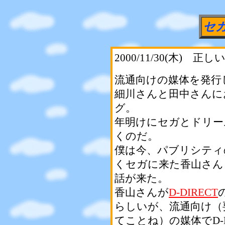
セガ
2000/11/30(木) 正
流通向けの媒体を発行
細川さんと田中さんに
グ。
年明けにセガとドリー
くのだ。
僕は今、パブリシティ
くセガに来た香山さん
話が来た。
香山さんが
D-DIRECT
らしいが、流通向け（
てことね）の媒体でD-