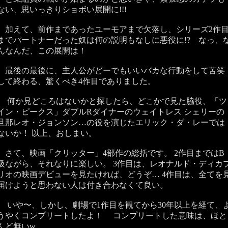
ない、思いっきりショボい展開に!!!
加えて、前作まであったユーモアまで欠落し、シリーズ2作
までパートナーだった奴は何の説明もなしに悪役に!? なっ、
んなんだ、この展開は！
最後の最後に、主人公がどーでもいいバカな行動をして苦笑
して終わる、驚くべき4作目でありました。
何か見どころはないかと探したら、どこかで見た脇役、「ツ
イン・ピークス」ダブルRダイナーのウェイトレス シェリーの
旦那レオ・ジョンソン…の役を演じたエリック・ダ・レーでは
ないか！ 以上、おしまい。
さて、‪映画「クリッター」4部作の総括です。‬ ‪2作目まではB
級ながら、それなりに楽しい。‬ ‪3作目は、レオナルド・ディカ
リオの映画デビューを見たければ、どうぞ… ‪4作目は、全てを
届けようと思わない人は付き合わなくて良い。
‬ ‪いや〜、しかし、劇場で1作目を観てから30年以上を経て、
うやくコンプリートしたよ！ コンプリートした意味は、ほと
んど無いw