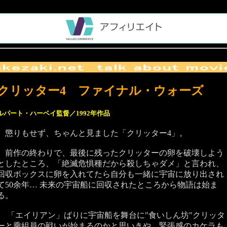
クリッター4 ファイナル・ウォーズ
‪ルパート・ハーベイ監督／1992年作品
懲りもせず、ちゃんと見ました「クリッター4」。
前作の終わりで、最後に残ったクリッターの卵を破壊しよう
としたところ、「絶滅危惧種だから殺しちゃダメ」と言われ、
回収ボックスに卵を入れてたら自分も一緒に宇宙に放り出され
て50余年… 未来の宇宙船に回収されたところから物語は始ま
る。
「エイリアン」ばりに宇宙船を舞台に"食いしん坊"クリッタ
ーと乗組員の戦いが始まるのかと思いきや、緊張感のカケラも