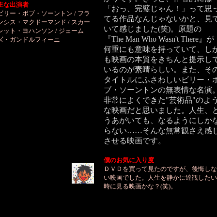
主な出演者
「おっ、完璧じゃん！」って思
ビリー・ボブ・ソーントン / フラ
てる作品なんじゃないかと、見
ンシス・マクドーマンド / スカー
いて感じました(笑)。原題の
レット・ヨハンソン / ジェーム
『The Man Who Wasn't There』が
ズ・ガンドルフィーニ
何重にも意味を持っていて、し
も映画の本質をきちんと提示し
いるのが素晴らしい。また、そ
タイトルにふさわしいビリー・
ブ・ソーントンの無表情な名演
非常によくできた"芸術品"のよ
な映画だと思いました。人生、
うあがいても、なるようにしか
らない……そんな無常観さえ感
させる映画です。
僕のお気に入り度
ＤＶＤを買って見たのですが、後悔しな
い映画でした。人生を静かに達観したい
時に見る映画かな？(笑)。