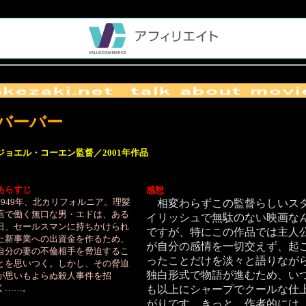
バーバー
ジョエル・コーエン監督／2001年作品
あらすじ
感想
1949年、北カリフォルニア。理髪
相変わらずこの監督らしいス
店で働く無口な男・エドは、ある
イリッシュで無駄のない映画な
日、セールスマンに持ちかけられ
ですが、特にこの作品では主人
た新事業への出資金を作るため、
が自分の感情を一切交えず、起
自分の妻の不倫相手を脅迫するこ
ったことだけを淡々と語りなが
とを思いつく。しかし、その脅迫
独白形式で物語が進むため、い
が思いもよらぬ殺人事件を招
く……。
も以上にシャープでクールな仕
がりです。きっと、作者的には