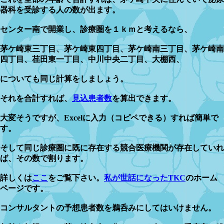
器科を受診する人の数が出ます。
センター南で開業し、診療圏を１ｋｍと考えるなら、
茅ケ崎東三丁目、茅ケ崎東四丁目、茅ケ崎南三丁目、茅ケ崎南
四丁目、荏田東一丁目、中川中央二丁目、大棚西、
についても同じ計算をしましょう。
それを合計すれば、
見込患者数
を算出できます。
大変そうですが、Excelに入力（コピペできる）すれば簡単で
す。
そして同じ診療圏に既に存在する競合医療機関が存在していれ
ば、その数で割ります。
詳しくは
ここ
をご覧下さい。
私が世話になったTKC
のホーム
ページです。
コンサルタントの予想患者数を鵜呑みにしてはいけません。