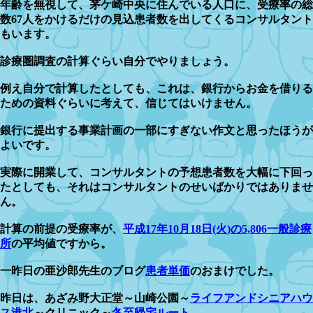
年齢を無視して、茅ケ崎中央に住んでいる人口に、受療率の総
数67人をかけるだけの見込患者数を出してくるコンサルタント
もいます。
診療圏調査の計算ぐらい自分でやりましょう。
例え自分で計算したとしても、これは、銀行からお金を借りる
ための資料ぐらいに考えて、信じてはいけません。
銀行に提出する事業計画の一部にすぎない作文と思ったほうが
よいです。
実際に開業して、コンサルタントの予想患者数を大幅に下回っ
たとしても、それはコンサルタントのせいばかりではありませ
ん。
計算の前提の受療率が、
平成17年10月18日(火)の5,806一般診療
所
の平均値ですから。
一昨日の亜沙郎先生のブログ
患者単価
のおまけでした。
昨日は、あざみ野大正堂～山崎公園～
ライフアンドシニアハウ
ス港北
～クリニック～
冬至帰宅ルート
。