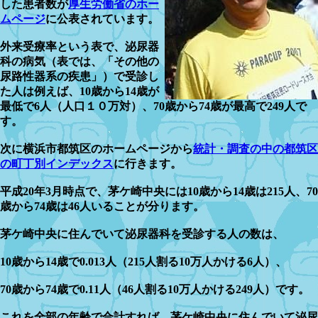
した患者数が
厚生労働省のホー
ムページ
に公表されています。
外来受療率という表で、泌尿器
科の病気（表では、「その他の
尿路性器系の疾患」）で受診し
た人は例えば、10歳から14歳が
最低で6人（人口１０万対）、70歳から74歳が最高で249人で
す。
次に横浜市都筑区のホームページから
統計・調査の中の都筑区
の町丁別インデックス
に行きます。
平成20年3月時点で、茅ケ崎中央には10歳から14歳は215人、70
歳から74歳は46人いることが分ります。
茅ケ崎中央に住んでいて泌尿器科を受診する人の数は、
10歳から14歳で0.013人（215人割る10万人かける6人）、
70歳から74歳で0.11人（46人割る10万人かける249人）です。
これを全部の年齢で合計すれば、茅ケ崎中央に住んでいて泌尿