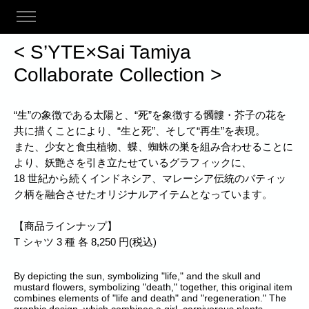
< S’YTE×Sai Tamiya
Collaborate Collection >
“生”の象徴である太陽と、“死”を象徴する髑髏・芥子の花を
共に描くことにより、“生と死”、そして“再生”を表現。
また、少女と食虫植物、蝶、蜘蛛の巣を組み合わせることに
より、妖艶さを引き立たせているグラフィックに、
18 世紀から続くインドネシア、マレーシア伝統のバティッ
ク柄を融合させたオリジナルアイテムとなっています。
【商品ラインナップ】
T シャツ 3 種 各 8,250 円(税込)
By depicting the sun, symbolizing "life," and the skull and
mustard flowers, symbolizing "death," together, this original item
combines elements of "life and death" and "regeneration." The