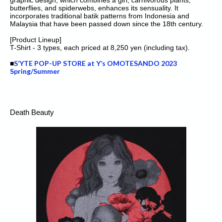
graphic design, which combines a girl, carnivorous plants,
butterflies, and spiderwebs, enhances its sensuality. It
incorporates traditional batik patterns from Indonesia and
Malaysia that have been passed down since the 18th century.
[Product Lineup]
T-Shirt - 3 types, each priced at 8,250 yen (including tax).
S’YTE POP-UP STORE at Y’s OMOTESANDO 2023
■
Spring/Summer
Death Beauty