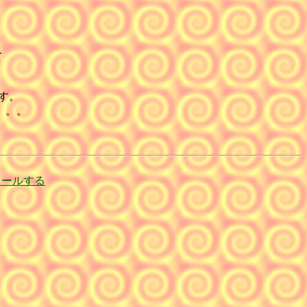
て
です。
。。。
メールする