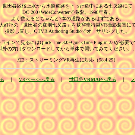
世田谷区桜上水から水道道路を下った途中にある七叉路にて
DC-200+WideConverterで撮影。1998年春。
よく数えるとちゃんと7本の道路があるはずである。
大好評の「世田谷の変則七叉路」を荻窪圭特製VR撮影装置に
撮影し直し、QTVR Authoring Studioでオーサリングした。
ラインで見るにはQuickTime 3.0+QuickTime Plug-in 2.0が必要
以外の方はダウンロードしてから単体で開いてみてください。
注2：ストりーミングVR再生に対応（98.4.29）
る
｜
VRページへ戻る
｜
世田谷
VRMAP
へ戻る
｜