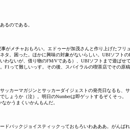
あるのである。
ー記事がメチャおもろい。エドゥーが加茂さんと作り上げたフリ
ネタ。困った。ほかに興味の対象がないらしい。UBIソフトの
いわないが、借り物のFM/Vである）、UBIソフトまで遊ば
1って難しいっす。その後、スパイラルの喫茶店でその原稿を書いて
サッカーマガジンとサッカーダイジェストの発売日なるも、サ
しょうか（泣）。明日のNumberは即ゲットするぞくそっ。
かなかうまくいかんもんだ。
バックジョイスティックっておもろいわあああ。がんばれCHプ