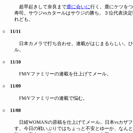
超早起きして奈良まで
鹿に会いに
行く。鹿にケツをつ
寿司。サウジvsカタールはサウジの勝ち。３位代表決
れども。
○ 11/11
日本カメラで打ち合わせ。連載がはじまるらしい。ひー
ル。
○ 11/10
FM/Vファミリーの連載を仕上げてメール。
○ 11/09
FM/Vファミリーの連載で悩む。
○ 11/08
日経WOMANの原稿を仕上げてメール。日本vsカザ
す。今日の戦いぶりではちょっと不安とゆーか、なんと