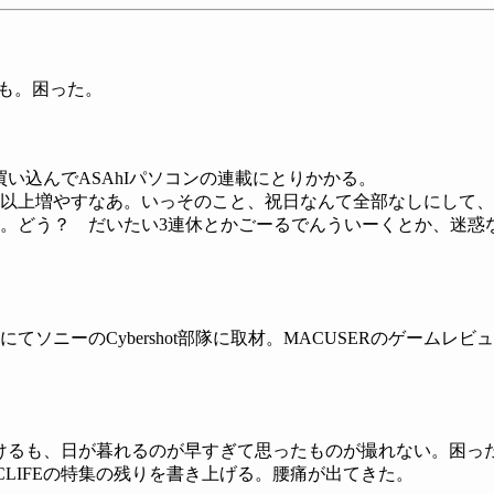
とも。困った。
M買い込んでASAhIパソコンの連載にとりかかる。
上増やすなあ。いっそのこと、祝日なんて全部なしにして、そ
。どう？ だいたい3連休とかごーるでんういーくとか、迷惑
ソニーのCybershot部隊に取材。MACUSERのゲームレ
るも、日が暮れるのが早すぎて思ったものが撮れない。困った。時間
LIFEの特集の残りを書き上げる。腰痛が出てきた。