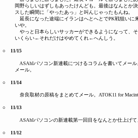
岡野らしいはずしもあったけんども。最後はなんとか決
スした瞬間に「やったあっ」と叫んじゃったもんね。
延長になった途端にイランはへとへとでPK戦狙いに
いや。
やっと日本らしいサッカーができるようになって、そ
いくらい←それだけはやめてくれ←へんしう。
○ 11/15
ASAhIパソコン新連載につけるコラムを書いてメール。
メール。
○ 11/14
奈良取材の原稿をまとめてメール。ATOK11 for Mac
○ 11/13
ASAhIパソコンの新連載第一回目をなんとか仕上げて
○ 11/12