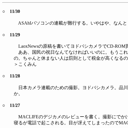
○ 11/30
ASAhIパソコンの連載が難行する。いやはや、なん
○ 11/29
LaoxNewsの原稿を書いてヨドバシカメラでCD-RO
ああ、国民の祝日なんてなければいいのに。もうこれ以
の。ちゃんと休まない人は罰則として税金が高くなるの
＞こくみん
○ 11/28
日本カメラ連載のための撮影。ヨドバシカメラ。品川にて
か。
○ 11/27
MACLIFEのデジカメのレビューを書く。撮影にでかけ
寝るが電話で起こされる。目が冴えてしまったのでMAC