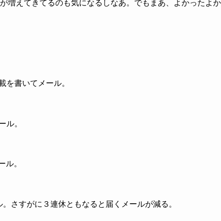
が増えてきてるのも気になるしなあ。でもまあ、よかったよか
の連載を書いてメール。
ール。
メール。
てメール。さすがに３連休ともなると届くメールが減る。