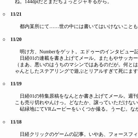
ね。144dpiだとまだちょっとジャギるから。
○ 11/21
都内某所にて……世の中には書いてはいけないことも
○ 11/20
明け方、Numberをゲット。エドゥーのインタビュ
日経01の連載を書き上げてメール。またもやサッカー
（まあ、悪いのはうちのマシンではあるのだが。何とは
ゃんとしたステアリングで遊ぶとリアルすぎて死にます。F
○ 11/19
日経01の特集原稿をなんとか書き上げてメール。週刊
こも売り切れやんけっ。どなたか、譲っていただけないで
砧緑地にてVRムービーをいくつか撮る。うーむ。な
○ 11/18
日経クリックのゲームの記事。いやあ、フォースフィード