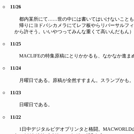
○ 11/26
都内某所にて……世の中には書いてはいけないことも
帰りにヨドバシカメラにてレフ板やらリバーサルフィル
から許そう。いいやつってみんな重くて高いんだもん）
○ 11/25
MACLIFEの特集原稿にとりかかるも、なかなか進
○ 11/24
月曜日である。原稿が全然すすまん。スランプかも。
○ 11/23
日曜日である。
○ 11/22
1日中デジタルビデオプリンタと格闘。MACWORLD