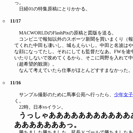
っ。
日経01の特集原稿にとりかかる。
○ 11/17
MACWORLDのFlashPixの原稿と図版を送る。
コンビニで報知以外のスポーツ新聞を買いまくり（報
てくれた中田も凄いし、城もえらいし。中田と名波はや
な顔になってたし。それにしても監督だなあ。FWを途
いたりしないで攻めてくるから、そこに岡野を入れて中
（超希望的観測）。
なんて考えていたら仕事がほとんどすすまなかった。
○ 11/16
サンプル撮影のために馬事公苑へ行ったら、
少年女子
く。
22時。日本vsイラン。
うっしゃあああああああああああ
あああああああっ。
勝ちました勝ちました。延長Ｖゴールで勝ちましたあ