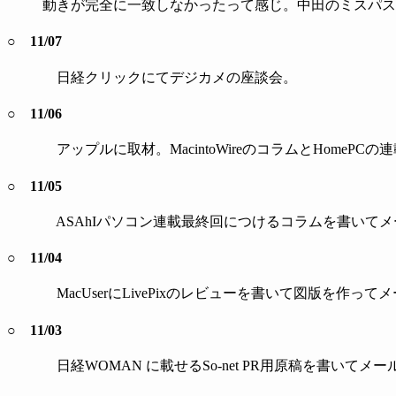
動きが完全に一致しなかったって感じ。中田のミスパス
○ 11/07
日経クリックにてデジカメの座談会。
○ 11/06
アップルに取材。MacintoWireのコラムとHomePC
○ 11/05
ASAhIパソコン連載最終回につけるコラムを書いてメ
○ 11/04
MacUserにLivePixのレビューを書いて図版を作って
○ 11/03
日経WOMAN に載せるSo-net PR用原稿を書い