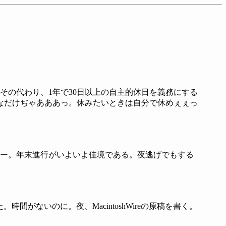
の代わり、1年で30日以上の自主的休日を義務にする
なだけぢゃあああっ。休みたいときは自分で休めぇぇっ
ビュー。年末進行がいよいよ佳境である。夜逃げでもする
がないのに。夜、MacintoshWireの原稿を書く。