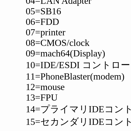
04=LAN Adapter
05=SB16
06=FDD
07=printer
08=CMOS/clock
09=mach64(Display)
10=IDE/ESDI コントロ
11=PhoneBlaster(modem)
12=mouse
13=FPU
14=プライマリIDEコン
15=セカンダリIDEコン