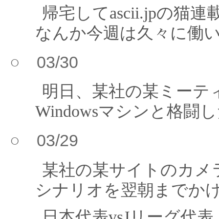
帰宅してascii.jp
なんか今週は久々に働
○ 03/30
明日、某社の某ミーテ
Windowsマシンと格
○ 03/29
某社の某サイトのカメ
シナリオを翌朝までか
日本代表vsJリーグ代