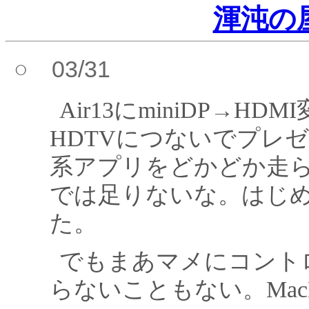
渾沌の
○ 03/31
Air13にminiDP→
HDTVにつないでプレ
系アプリをどかどか走ら
では足りないな。はじ
た。
でもまあマメにコント
らないこともない。MacB