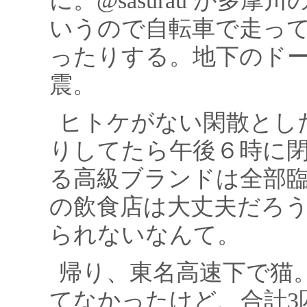
に。@sasurau が多
いうので自転車で走っ
ったりする。地下のド
震。
ヒトケがない閑散とし
りしてたら午後６時に
る高級ブランドは全部
の飲食店は大丈夫だろ
られないなんて。
帰り、東名高速下で猫
てなかったけど、合計3