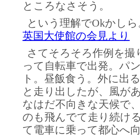
ところなさそう。
という理解でOkかし
英国大使館の会見より
さてそろそろ作例を撮
って自転車で出発。パ
ト。昼飯食う。外に出
と走り出したが、風が
なはだ不向きな天候で
のも飛んでて走り続け
て電車に乗って都心へ