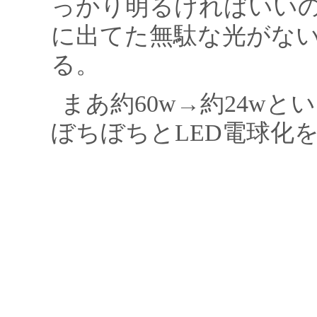
っかり明るければいい
に出てた無駄な光がな
る。
まあ約60w→約24w
ぼちぼちとLED電球化