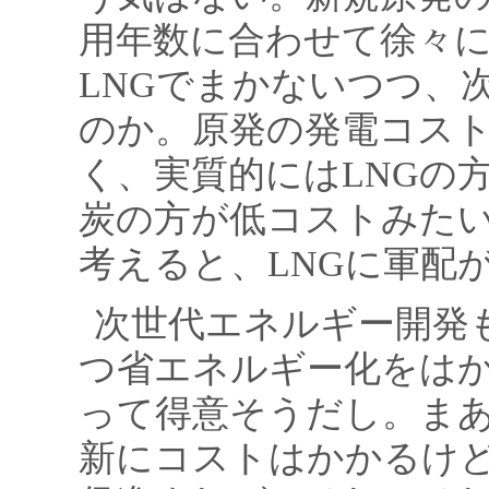
用年数に合わせて徐々
LNGでまかないつつ、
のか。原発の発電コス
く、実質的にはLNGの
炭の方が低コストみたい
考えると、LNGに軍配
次世代エネルギー開発
つ省エネルギー化をは
って得意そうだし。ま
新にコストはかかるけ