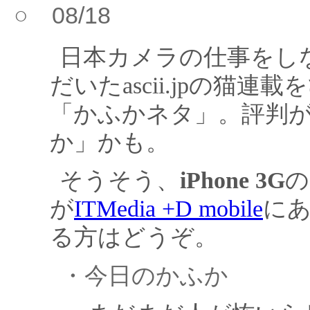
○ 08/18
日本カメラの仕事をし
だいたascii.jpの猫
「かふかネタ」。評判
か」かも。
そうそう、
iPhone 3G
の
が
ITMedia +D mobile
に
る方はどうぞ。
・今日のかふか