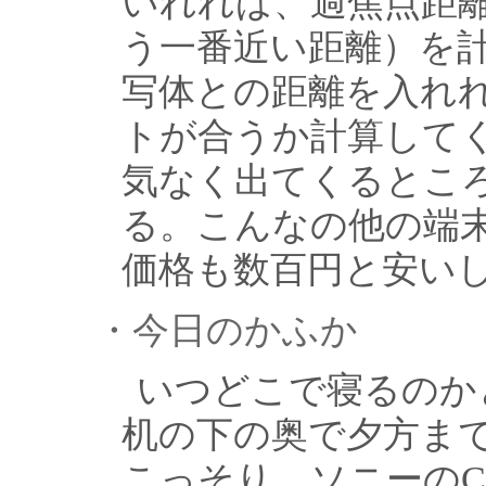
いれれば、過焦点距
う一番近い距離）を
写体との距離を入れ
トが合うか計算して
気なく出てくるところが
る。こんなの他の端
価格も数百円と安い
・今日のかふか
いつどこで寝るのか
机の下の奥で夕方ま
こっそり、ソニーのCybe