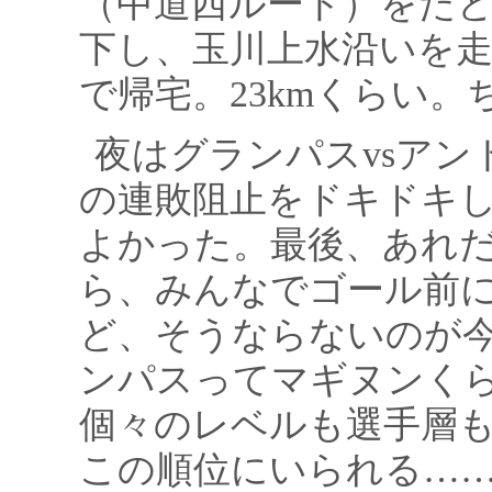
（中道西ルート）をた
下し、玉川上水沿いを
で帰宅。23kmくらい
夜はグランパスvsア
の連敗阻止をドキドキ
よかった。最後、あれ
ら、みんなでゴール前
ど、そうならないのが
ンパスってマギヌンく
個々のレベルも選手層
この順位にいられる…