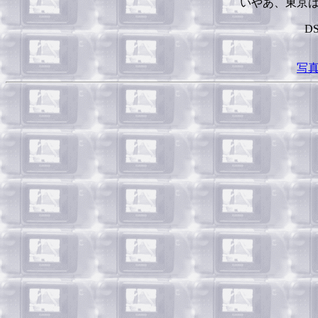
いやあ、東京
D
写