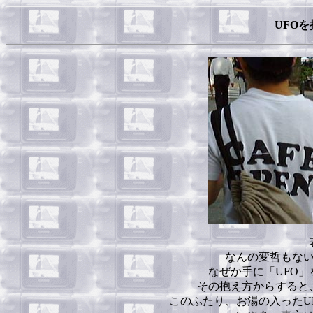
UFO
なんの変哲もな
なぜか手に「UFO
その抱え方からすると
このふたり、お湯の入ったU