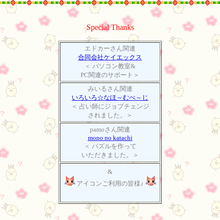
Special Thanks
エドカーさん関連
合同会社ケイエックス
＜ パソコン教室&
PC関連のサポート＞
みいるさん関連
いろいろ☆なほ～むぺ～じ
＜ 占い師にジョブチェンジ
されました。＞
pamoさん関連
mono no katachi
＜ パズルを作って
いただきました。＞
&
アイコンご利用の皆様♪