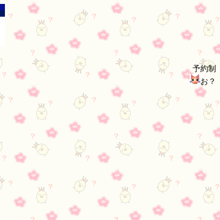
予約制
お？