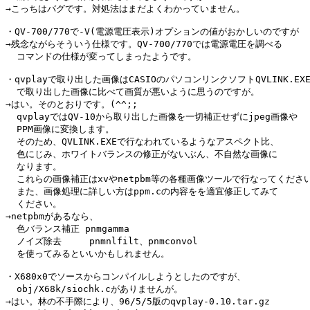
→こっちはバグです。対処法はまだよくわかっていません。

・QV-700/770で-V(電源電圧表示)オプションの値がおかしいのですが

→残念ながらそういう仕様です。QV-700/770では電源電圧を調べる

  コマンドの仕様が変ってしまったようです。

・qvplayで取り出した画像はCASIOのパソコンリンクソフトQVLINK.EXE
  で取り出した画像に比べて画質が悪いように思うのですが。

→はい。そのとおりです。(^^;;

  qvplayではQV-10から取り出した画像を一切補正せずにjpeg画像や

  PPM画像に変換します。

  そのため、QVLINK.EXEで行なわれているようなアスペクト比、

  色にじみ、ホワイトバランスの修正がないぶん、不自然な画像に

  なります。

  これらの画像補正はxvやnetpbm等の各種画像ツールで行なってください
  また、画像処理に詳しい方はppm.cの内容をを適宜修正してみて

  ください。

→netpbmがあるなら、

  色バランス補正 pnmgamma

  ノイズ除去     pnmnlfilt、pnmconvol

  を使ってみるといいかもしれません。

・X680x0でソースからコンパイルしようとしたのですが、

  obj/X68k/siochk.cがありませんが。

→はい。林の不手際により、96/5/5版のqvplay-0.10.tar.gz
