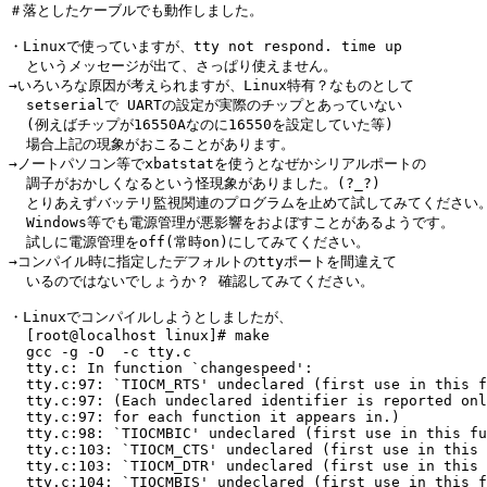
＃落としたケーブルでも動作しました。

・Linuxで使っていますが、tty not respond. time up

  というメッセージが出て、さっぱり使えません。

→いろいろな原因が考えられますが、Linux特有？なものとして

  setserialで UARTの設定が実際のチップとあっていない

  (例えばチップが16550Aなのに16550を設定していた等)

  場合上記の現象がおこることがあります。

→ノートパソコン等でxbatstatを使うとなぜかシリアルポートの

  調子がおかしくなるという怪現象がありました。(?_?)

  とりあえずバッテリ監視関連のプログラムを止めて試してみてください。
  Windows等でも電源管理が悪影響をおよぼすことがあるようです。

  試しに電源管理をoff(常時on)にしてみてください。

→コンパイル時に指定したデフォルトのttyポートを間違えて

  いるのではないでしょうか？ 確認してみてください。

・Linuxでコンパイルしようとしましたが、

  [root@localhost linux]# make

  gcc -g -O  -c tty.c

  tty.c: In function `changespeed':

  tty.c:97: `TIOCM_RTS' undeclared (first use in this f
  tty.c:97: (Each undeclared identifier is reported onl
  tty.c:97: for each function it appears in.)

  tty.c:98: `TIOCMBIC' undeclared (first use in this fu
  tty.c:103: `TIOCM_CTS' undeclared (first use in this 
  tty.c:103: `TIOCM_DTR' undeclared (first use in this 
  tty.c:104: `TIOCMBIS' undeclared (first use in this f