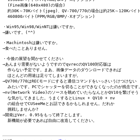
  (Fine画像(640x480)の場合)

  約30K～70Kバイト(jpeg)、QV-700/770の場合は約25K～120Kバイト(
  460800バイト(PPM/RGB/BMP/-Xオプション)

・Win95/Win98/WinNTは嫌いですか。

→嫌いです。(^^)

・Machintoshは嫌いですか。

→食べたことありません。

・今後の展望を聞かせてください

→あんまり需要がないようですのでqvrecのQV100対応版は

  作らない予定です。まあ、画像データのダウンロードできれば

  ほとんどの用途は足りてしまいますが。

→QV700/770はRECモードにすると通信コマンドをいっさいうけつけない

  みたいです。PCでシャッターを切ることができなくなったのが残念です。
→nv(Network Video)のソースを眺めていたらなんとかQV10を繋げそう

  な気がしてきました。うまくするとLinux + QV10 + nv

  の組合せでCUSeeMeとお話できるかもしれません。だれか

  挑戦しませんか?

→開発はVer. 0.95をもって終了とします。
