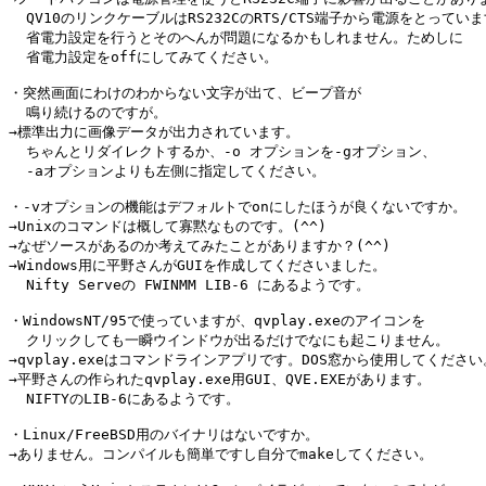
  QV10のリンクケーブルはRS232CのRTS/CTS端子から電源をとっていま
  省電力設定を行うとそのへんが問題になるかもしれません。ためしに

  省電力設定をoffにしてみてください。

・突然画面にわけのわからない文字が出て、ビープ音が

  鳴り続けるのですが。

→標準出力に画像データが出力されています。

  ちゃんとリダイレクトするか、-o オプションを-gオプション、

  -aオプションよりも左側に指定してください。

・-vオプションの機能はデフォルトでonにしたほうが良くないですか。

→Unixのコマンドは概して寡黙なものです。(^^)

→なぜソースがあるのか考えてみたことがありますか？(^^)

→Windows用に平野さんがGUIを作成してくださいました。

  Nifty Serveの FWINMM LIB-6 にあるようです。

・WindowsNT/95で使っていますが、qvplay.exeのアイコンを

  クリックしても一瞬ウインドウが出るだけでなにも起こりません。

→qvplay.exeはコマンドラインアプリです。DOS窓から使用してください。
→平野さんの作られたqvplay.exe用GUI、QVE.EXEがあります。

  NIFTYのLIB-6にあるようです。

・Linux/FreeBSD用のバイナリはないですか。

→ありません。コンパイルも簡単ですし自分でmakeしてください。
