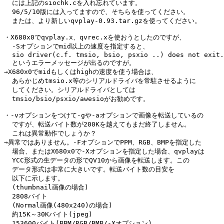
  には上記のsiochk.cを入れ忘れています。

  96/5/10版には入ってますので、そちらを使ってください。

  または、より新しいqvplay-0.93.tar.gzを使ってください。

・X680x0でqvplay.x、qvrec.xを使おうとしたのですが、

  -Sオプションでmid以上の速度を指定すると、

  sio driver(c.f. tmsio, bsio, psxio ..) does not exit.

  というエラーメッセージが出るのですが。

→X680x0でmidもしくはhighの速度を使う場合は、

  あらかじめtmsio.x等のシリアルドライバを常駐させるように

  してください。シリアルドライバとしては

  tmsio/bsio/psxio/awesioがお勧めです。

・-vオプションをつけて-gや-aオプションで画像を転送しているの

  ですが、転送バイト数が200Kを越えてもまだ終了しません。

  これは異常動作でしょうか？

→異常ではありません。-FオプションでPPM、RGB、BMPを指定した

  場合、またはX680x0で-Xオプションを指定した場合、qvplayは

  YCC形式の生データの形でQV10から画像を転送します。この

  データ形式は非常に大きいです。転送バイト数の目安を

  以下に示します。

  (thumbnail画像の場合)

  2808バイト

  (Normal画像(480x240)の場合)

  約15K～30Kバイト(jpeg)

  153600バイト(PPM/RGB/BMP/-Xオプション)
