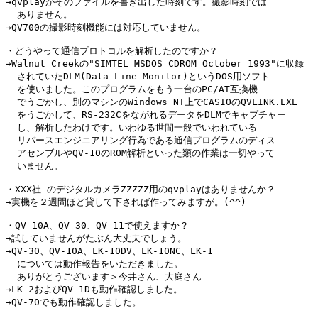
→qvplayがそのファイルを書き出した時刻です。撮影時刻では

  ありません。

→QV700の撮影時刻機能には対応していません。

・どうやって通信プロトコルを解析したのですか？

→Walnut Creekの"SIMTEL MSDOS CDROM October 1993"に収録

  されていたDLM(Data Line Monitor)というDOS用ソフト

  を使いました。このプログラムをもう一台のPC/AT互換機

  でうごかし、別のマシンのWindows NT上でCASIOのQVLINK.EXE

  をうごかして、RS-232CをながれるデータをDLMでキャプチャー

  し、解析したわけです。いわゆる世間一般でいわれている

  リバースエンジニアリング行為である通信プログラムのディス

  アセンブルやQV-10のROM解析といった類の作業は一切やって

  いません。

・XXX社 のデジタルカメラZZZZZ用のqvplayはありませんか？

→実機を２週間ほど貸して下されば作ってみますが。(^^)

・QV-10A、QV-30、QV-11で使えますか？

→試していませんがたぶん大丈夫でしょう。

→QV-30、QV-10A、LK-10DV、LK-10NC、LK-1

  については動作報告をいただきました。

  ありがとうございます＞今井さん、大庭さん

→LK-2およびQV-1Dも動作確認しました。

→QV-70でも動作確認しました。
