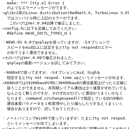
  make: *** [tty.o] Error 1

  のようなエラーメッセージがでます。

→glibc2系のLinux distribution(RedHat5.X, TurboLinux 3.X等
  ではコンパイル時に上記のエラーがでます。

   このバグはVer.0.94以降で修正しました。

→config.hに以下を定義してみてください。

  #define HAVE_IOCTL_TYPES_H 1

・NEWS-OS 6.0でqvplayを使っていますが、-Sオプションで

  スピードをmid以上に設定するとtty not respondのエラー

  が出てうまく通信できません。

→そのバグはVer.0.09で修正されました。

  qvplayの最新バージョンを試してみて下さい。

・X680x0で使ってますが、-Sオプションにmid、highを

  指定するとtty not respod. time upというメッセージが出ます。

→X680x0では19200baudや特に38400baudの通信速度はぴったり正確に

  扱うことができません。非同期シリアル通信は少々速度がずれていても

  なんとなく動くのですが、そのずれがひどいと通信がうまくいかなく

  なります。command.cのchangespeed()で指定しているQV10側の

  通信速度パラメータを１程度増やしたり減らしたりするとうまくいく

  場合がありますので、試してみてください。

・ノートパソコンでWin95で使っていますが、たまにtty not respod. ti
  というメッセージが出てしまいます。

→ノートパソコンは電源管理を使うとRS232C端子に影響が出ることがありま