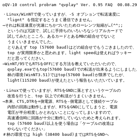
◎QV-10 control probram "qvplay" Ver. 0.95 FAQ  00.08.29

・Linux/WinNTで使っていますが、-S オプションで転送速度に

  "lignt" を指定するとうまく通信できません。

→それは転送速度が光速にちかづいたためローレンツ短縮が…(^^;;

  というのは冗談で、試しに手持ちのいろいろなシリアルカードで

  試してみたとこころ、あるカードとあるMBの組合せでないと

  うまくいきませんでした。

  とりあえず top (57600 baud)はどの組合せでもうごきましたので、

  top が実用限界かと思われます。light speedは使えればラッキー

  だと思ってください。

→WinNT/95でもRTSをOFFにする方法を教えていただいたので、

  qvplay.exeでもtop(57600 baud)での転送が出来るようにしました
  林の環境(WinNT3.51)ではtop(57600 baud)が限界でしたが、

  light(115200 baud)が使えたという報告もいただいています。

・Linuxで使っていますが、RTSをGNDに落とすというケーブルの

  改造を行うと、top 以上での転送がうまくいきません。

→本来、CTS,DTRを+側電源、RTSを-側電源として接続ケーブル

  内部の回路は動作しますが、RTSをGNDにしてしまうと、電源

  電圧が半分程度しかとれないことになってしまいますので、

  高速通信時に回路が十分に動作していないためと考えられます。

  top (57600 baud)以上を使う場合は「ケーブルの改造は

  やらないでください」

＃林の環境では high (38400 baud)まではRTSをGNDへ
