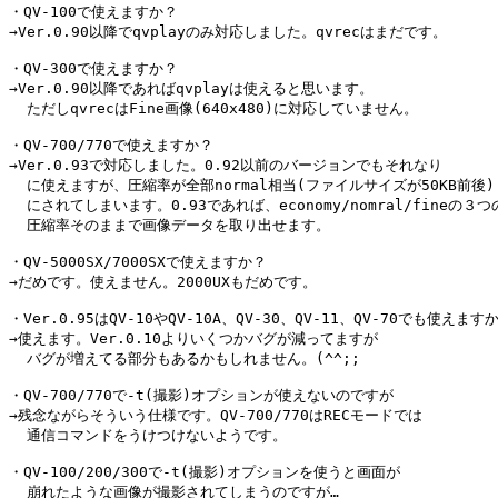
・QV-100で使えますか？

→Ver.0.90以降でqvplayのみ対応しました。qvrecはまだです。

・QV-300で使えますか？

→Ver.0.90以降であればqvplayは使えると思います。

  ただしqvrecはFine画像(640x480)に対応していません。

・QV-700/770で使えますか？

→Ver.0.93で対応しました。0.92以前のバージョンでもそれなり

  に使えますが、圧縮率が全部normal相当(ファイルサイズが50KB前後)

  にされてしまいます。0.93であれば、economy/nomral/fineの３つの
  圧縮率そのままで画像データを取り出せます。

・QV-5000SX/7000SXで使えますか？

→だめです。使えません。2000UXもだめです。

・Ver.0.95はQV-10やQV-10A、QV-30、QV-11、QV-70でも使えますか
→使えます。Ver.0.10よりいくつかバグが減ってますが

  バグが増えてる部分もあるかもしれません。(^^;;

・QV-700/770で-t(撮影)オプションが使えないのですが

→残念ながらそういう仕様です。QV-700/770はRECモードでは

  通信コマンドをうけつけないようです。

・QV-100/200/300で-t(撮影)オプションを使うと画面が

  崩れたような画像が撮影されてしまうのですが…
