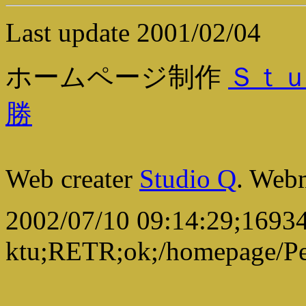
Last update 2001/02/04
ホームページ制作
Ｓｔ
勝
Web creater
Studio Q
. Web
2002/07/10 09:14:29;16934
ktu;RETR;ok;/homepage/Per