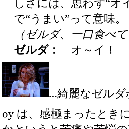
しさには、思わず“オ
で“うまい”って意味。
（ゼルダ、一口食べて
ゼルダ：
オ～イ！
...綺麗なゼル
oy は、感極まったと