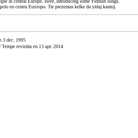
le in central Europe. Here, introducing some Yiddish songs.
polo en centra Euxropo. Tie prezentas kelke da yidaj kantoj.
 3 dec. 1995
pe reviziita en 13 apr. 2014