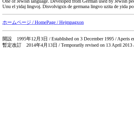
One of Jewish language. Developed from German used by Jewish peop
Unu el yidaj lingvoj. Disvolvigxis de germana lingvo uzita de yida po
ホームページ / HomePage / Hejmpagxon
開設 1995年12月3日 / Established on 3 December 1995 / Aperis en
暫定改訂 2014年4月13日 / Temporarily revised on 13 April 2013 / Tem