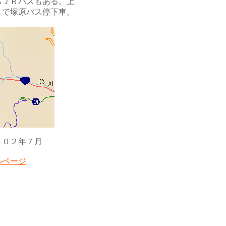
らＪＲバスもある。上
きで塚原バス停下車。
００２
年７月
ルページ