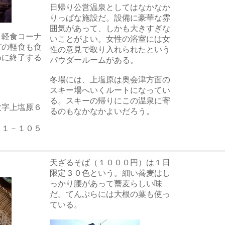
日帰り公営温泉としてはなかなか
りっぱな施設だ。設備に豪華な雰
囲気があって、しかも大きすぎな
。軽食コーナ
いことがよい。女性の浴室には女
どの軽食も食
性の意見で取り入れられたという
めに終了する
パウダールームがある。
冬場には、上塩原は奥会津方面の
スキー場へいくルートになってい
る。スキーの帰りにこの温泉に寄
大字上塩原６
るのもなかなかよいだろう。
３１－１０５
天ざるそば（１０００円）は１日
限定３０色という。細い蕎麦はし
っかり腰があって蕎麦らしい味
だ。てんぷらには大根の葉も使っ
ている。