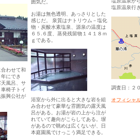
塩原温泉か
囲気だ。
塩原温泉行
お湯は無色透明、あっさりとした
感じだ。 泉質はナトリウム－塩化
物・炭酸水素塩泉、源泉の温度は
６５.６度、蒸発残留物１４１８ｍ
ｇである。
に合わせて和
９年にでき
露天風呂、サ
調査日：２
。車椅子トイ
光振興公社が
浴室から外に出ると大きな岩を組
オフィシャ
み合わせて豪華な雰囲気の露天風
呂がある。お湯が岩の上から注が
れていて趣向がこらしてある。塀
があるので眺めは広くないが、日
本庭園風でけっこう満足できる。