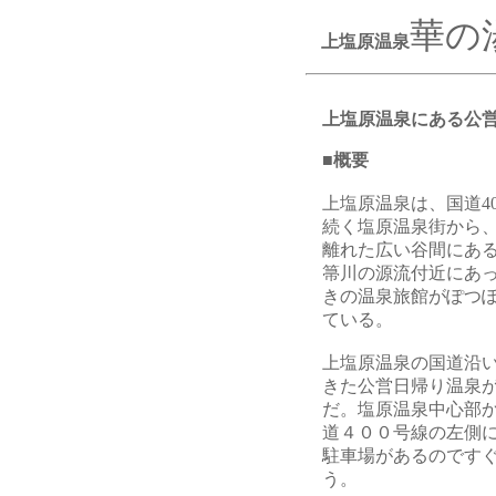
華の
上塩原温泉
上塩原温泉にある公
■概要
上塩原温泉は、国道4
続く塩原温泉街から
離れた広い谷間にあ
箒川の源流付近にあ
きの温泉旅館がぽつ
ている。
上塩原温泉の国道沿
きた公営日帰り温泉
だ。塩原温泉中心部
道４００号線の左側
駐車場があるのです
う。