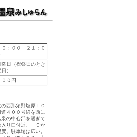
１０：００－２１：０
０
月曜日（祝祭日のとき
翌日）
７００円
道の西那須野塩原ＩＣ
国道４００号線を西に
温泉の中心部を過ぎて
の入り口付近。ＩＣか
程度。駐車場は広い。