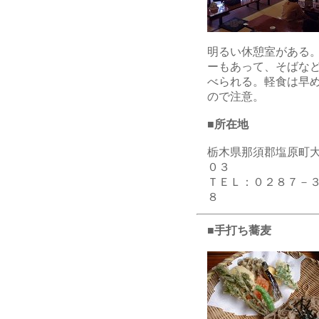
明るい休憩室がある
ーもあって、そばな
べられる。軽食は早
ので注意。
■所在地
栃木県那須郡塩原町
０３
ＴＥＬ：０２８７－
８
■
手打ち蕎麦