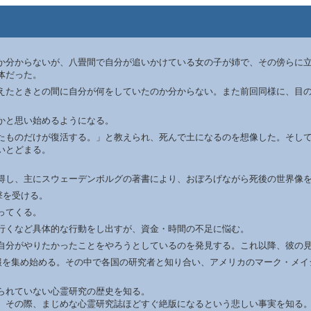
か分からないが、八畳間で自分が追いかけている女の子が姉で、その傍らに
体だった。
えたときとの間に自分が何をしていたのか分からない。また前回同様に、目の
かと思い始めるようになる。
たものだけが復活する。」と教えられ、死んで土になるのを想像した。そし
いとどまる。
得し、主にスウェーデンボルグの著書により、おぼろげながら死後の世界像
撃を受ける。
ってくる。
行くなど具体的な行動をし出すが、資金・時間の不足に悩む。
自分がやりたかったことをやろうとしているのを発見する。これ以降、彼の
始める。その中で各国の研究者と知り合い、アメリカのマーク・メイシー氏が執筆した「C
られていない心霊研究の歴史を知る。
。その際、まじめな心霊研究誌ほどすぐ絶版になるという悲しい事実を知る