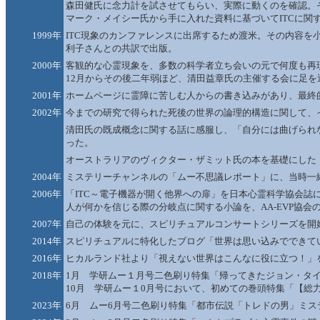
森田健氏に念力計を試させてもらい、実際に動くのを確認。
マーク・メイシー氏から手に入れた資料に基づいてITCに関
1999年
ITC現象のカンファレンスに出席するため渡米。その内容を小学館の
利子さんとの共訳で出版。
2000年
客観的な心霊現象を、多数の科学者立ち会いの元で何度も再
12月からその後二年弱ほど、清田益章氏の主催する会に足
2001年
ホームページに霊障に苦しむ人からの書き込みがあり、最終的
2002年
今までの研究で得られた死後の世界の論理的構造に関して、
清田氏の既成概念に関する話に感服し、「自分には曲げられ
った。
オーストラリアのヴィクター・ザミット氏の本を基礎にした
2004年
ミステリーチャンネルの「ムー不思議レポート」に、当時一緒
2006年
「ITC～電子機器が開く他界への扉」を日本心霊科学協会誌
人が何かを信じる際の分岐点に関する小論を、AA-EVP協会
2007年
自己の体験を元に、スピリチュアルコンサートシリーズを開
2014年
スピリチュアルに特化したブログ「世界は思い込みでできて
2016年
ヒカルランド社より「視えない世界はこんなに役に立つ！」を
2018年
1月 学研ムー１月号二色刷り特集「帰ってきたジョン・タ
10月 学研ムー１0月号において、初めての巻頭特集「【総
2023年
6月 ムー6月号二色刷り特集「都市伝説「トレドの男」ミス