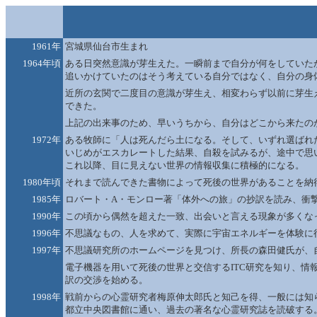
1961年
宮城県仙台市生まれ
1964年頃
ある日突然意識が芽生えた。一瞬前まで自分が何をしていた
追いかけていたのはそう考えている自分ではなく、自分の身
近所の玄関で二度目の意識が芽生え、相変わらず以前に芽生
できた。
上記の出来事のため、早いうちから、自分はどこから来たの
1972年
ある牧師に「人は死んだら土になる。そして、いずれ選ばれ
いじめがエスカレートした結果、自殺を試みるが、途中で思
これ以降、目に見えない世界の情報収集に積極的になる。
1980年頃
それまで読んできた書物によって死後の世界があることを納
1985年
ロバート・A・モンロー著「体外への旅」の抄訳を読み、衝
1990年
この頃から偶然を超えた一致、出会いと言える現象が多くな
1996年
不思議なもの、人を求めて、実際に宇宙エネルギーを体験に
1997年
不思議研究所のホームページを見つけ、所長の森田健氏が、
電子機器を用いて死後の世界と交信するITC研究を知り、情報を集め
訳の交渉を始める。
1998年
戦前からの心霊研究者梅原伸太郎氏と知己を得、一般には知
都立中央図書館に通い、過去の著名な心霊研究誌を読破する