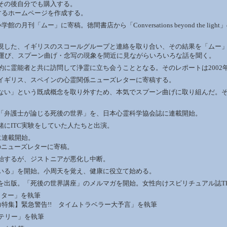
その後自分でも購入する。
するホームページを作成する。
月刊「ムー」に寄稿。徳間書店から「Conversations beyond the
現した、イギリスのスコールグループと連絡を取り合い、その結果を「ムー
を運び、スプーン曲げ・念写の現象を間近に見ながらいろいろな話を聞く。
に霊能者と共に訪問して浄霊に立ち会うこととなる。そのレポートは2002
イギリス、スペインの心霊関係ニューズレターに寄稿する。
ない」という既成概念を取り外すため、本気でスプーン曲げに取り組んだ。
「弁護士が論じる死後の世界」を、日本心霊科学協会誌に連載開始。
にITC実験をしていた人たちと出演。
に連載開始。
のニューズレターに寄稿。
始するが、ジストニアが悪化し中断。
いる」を開始。小周天を覚え、健康に役立て始める。
出版。「死後の世界講座」のメルマガを開始。女性向けスピリチュアル誌TRIN
イター」を執筆
力特集】緊急警告!! タイムトラベラー大予言」を執筆
テリー」を執筆