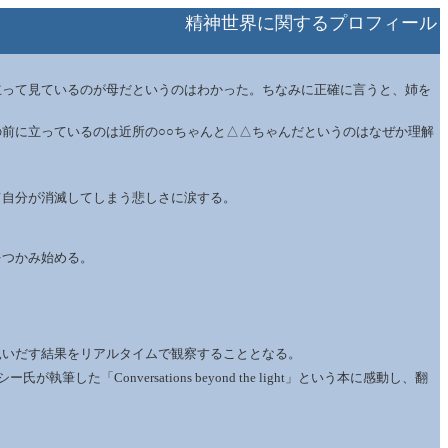
精神世界に関するプロフィール
立って見ているのが母だというのはわかった。ちなみに正確に言うと、姉を
前に立っているのは近所の○○ちゃんと△△ちゃんだというのはなぜか理解
て自分が消滅してしまう悲しさに涙する。
をつかみ始める。
見いだす結果をリアルタイムで観察することとなる。
onversations beyond the light」という本に感動し、翻
。