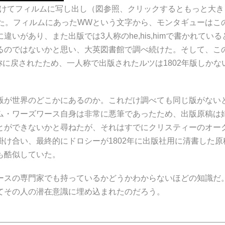
分けてフィルムに写し出し（図参照、クリックするともっと大
きた。フィルムにあったWWという文字から、モンタギューは
があり、また出版では3人称のhe,his,himで書かれていると
のではないかと思い、大英図書館で調べ続けた。そして、この詩の
称に戻されたため、一人称で出版されたルツは1802年版しかな
が世界のどこかにあるのか。これだけ調べても同じ版がない
ム・ワーズワース自身は非常に悪筆であったため、出版原稿は
とができないかと尋ねたが、それはすでにクリスティーのオー
け合い、最終的にドロシーが1802年に出版社用に清書した
も酷似していた。
スの専門家でも持っているかどうかわからないほどの知識だ
てその人の潜在意識に埋め込まれたのだろう。