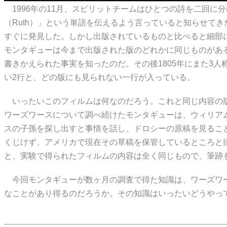
1996年の11月、スピリットチームはひとつの詩を二回に
（Ruth）」という単語を伝えるよう言っていると知らせて
すぐに発見した。しかし出版されているものと比べると細部に違い
モンタギューは今まで出版された版のどれかに同じものがある
書きかえられた事実を知ったのだ。その後1805年にまた3人
い2行と、どの版にも見られない一行が入っている。
いったいこのフィルムは何なのだろう。これと同じ内容の版
ワーズワースについて調べ続けたモンタギューは、ウィリア
スの子孫を探し出すと事情を話し、ドロシーの原稿を見るこ
くじけず、アメリカで現在その草稿を保管しているところと掛
と、実験で得られたフィルムの内容は全く同じもので、筆跡
今回モンタギューが数ヶ月の調査で得た知識は、ワーズワー
なことがあり得るのだろうか。その知識はいったいどうやっ