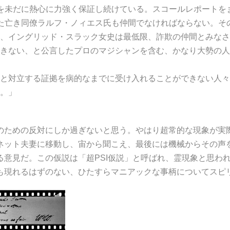
を未だに熱心に力強く保証し続けている。スコールレポートを
た亡き同僚ラルフ・ノィエス氏も仲間でなければならない。そ
、イングリッド・スラック女史は最低限、詐欺の仲間とみなさ
きない、と公言したプロのマジシャンを含む、かなり大勢の人
と対立する証拠を病的なまでに受け入れることができない人々
。」
ための反対にしか過ぎないと思う。やはり超常的な現象が実
ネット夫妻に移動し、宙から聞こえ、最後には機械からその声
る意見だ。この仮説は「超PSI仮説」と呼ばれ、霊現象と思わ
も現れるはずのない、ひたすらマニアックな事柄についてスピ