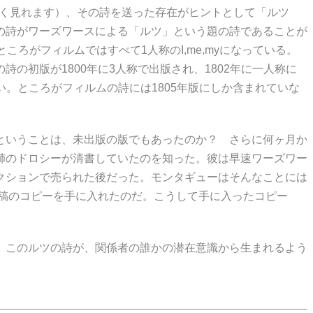
きく見れます）、その詩を送った存在がヒントとして「ルツ
この詩がワーズワースによる「ルツ」という題の詩であることが
ころがフィルムではすべて1人称のI,me,myになっている。
初版が1800年に3人称で出版され、1802年に一人称に
い。ところがフィルムの詩には1805年版にしか含まれていな
ということは、未出版の版でもあったのか？ さらに何ヶ月か
姉のドロシーが清書していたのを知った。彼は早速ワーズワー
クションで売られた後だった。モンタギューはそんなことには
原稿のコピーを手に入れたのだ。こうして手に入ったコピー
。このルツの詩が、関係者の誰かの潜在意識から生まれるよう