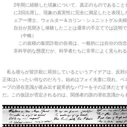
2年間に経験した現象について、真正のものであること
に2回出席し、現象の真実性に完全に満足したと表現し
ェアー博士、ウォルター＆カリン・シュニットゲル夫婦
自分が見聞きし体験したことは通常の手立てでは説明で
（中略）
この規模の集団詐欺の告発は、一般的には自分の信念
非科学的な態度だが、科学者たちに非常によく見られる
私も彼らが皆詐欺に荷担しているというアイデアは、反対の
正体はいったい何なのだろう。始めはフォイ夫妻に現れ、ベ
ープの潜在意識が産み出す超常的なパワーをその正体だとす
だ。この仮説が否定されるのは、関係者の誰の潜在意識から