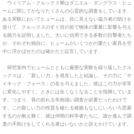
ウィリアム・クルックス卿はダニエル・ダングラス・ヒュ
ームに関してかなりたくさんの心霊的な調査をしています。
ある実験においてヒュームは、目に見えない協力者の助けを
借りて、クルックスのすぐ目の前で物体の重量に影響を与え
る能力を証明しました。大いに信用できる多数の目撃者たち
が、それぞれ独自に、ヒュームがいくつかの重たい家具を空
中に浮かばせたのは確かだと証言しています。
研究室内でヒュームとともに厳密な実験を繰り返したクル
ックスは、「新しい力」を発見したと結論し、その力に「サ
イキック・フォース」の名を与えました。彼はこの力が非常
に変化しやすく、ときには全くなくなることを指摘していま
す。つまり、骨の折れる辛抱強い調査が必要だったわけで
す。この新しい力の性質を確たる根拠もなしにいろいろ思索
するのが耐え難く、彼は仲間の科学者たちに、誰か進んで調
査の手助けをしてくれる者はいないかと訴えかけています。