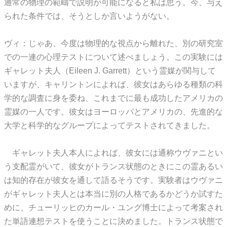
通常の物理の範疇で説明が可能になると私は思う。今、与え
られた条件では、そうとしか言いようがない。
ヴィ：じゃあ、今度は物理的な視点から離れた、別の研究室
での一連の心理テストについて述べましょう。この実験には
ギャレット夫人（Eileen J. Garrett）という霊媒が関与して
いますが、キャリントンによれば、彼女はあらゆる種類の科
学的な調査に身を委ね、これまでに最も成功したアメリカの
霊媒の一人です。彼女はヨーロッパとアメリカの、先進的な
大学と科学的なグループによってテストされてきました。
ギャレット夫人本人によれば、彼女には通称ウヴァニとい
う支配霊がいて、彼女がトランス状態のときにこの霊あるい
は知的存在が彼女を通して語るそうです。実験者はウヴァニ
がギャレット夫人とは本当に別の人格であるかどうか試すた
めに、チューリッヒのカール・ユング博士によって考案され
た単語連想テストを使うことに決めました。トランス状態で