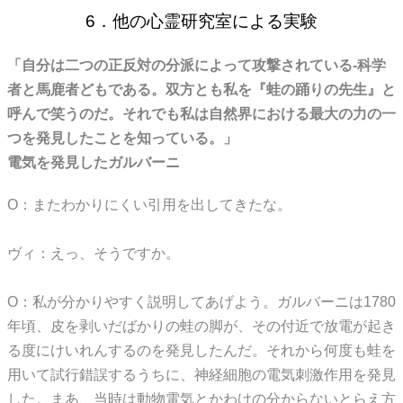
6．他の心霊研究室による実験
「自分は二つの正反対の分派によって攻撃されている-科学
者と馬鹿者どもである。双方とも私を『蛙の踊りの先生』と
呼んで笑うのだ。それでも私は自然界における最大の力の一
つを発見したことを知っている。」
電気を発見したガルバーニ
O：またわかりにくい引用を出してきたな。
ヴィ：えっ、そうですか。
O：私が分かりやすく説明してあげよう。ガルバーニは1780
年頃、皮を剥いだばかりの蛙の脚が、その付近で放電が起き
る度にけいれんするのを発見したんだ。それから何度も蛙を
用いて試行錯誤するうちに、神経細胞の電気刺激作用を発見
した。まあ、当時は動物電気とかわけの分からないとらえ方