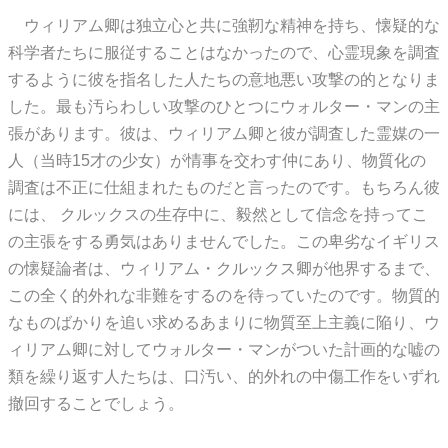
ウィリアム卿は独立心と共に強靭な精神を持ち、懐疑的な
科学者たちに服従することはなかったので、心霊現象を調査
するように彼を指名した人たちの意地悪い攻撃の的となりま
した。最も汚らわしい攻撃のひとつにウォルター・マンの主
張があります。彼は、ウィリアム卿と彼が調査した霊媒の一
人（当時15才の少女）が情事を交わす仲にあり、物質化の
調査は不正に仕組まれたものだと言ったのです。もちろん彼
には、 クルックスの生存中に、毅然として信念を持ってこ
の主張をする勇気はありませんでした。この卑劣なイギリス
の懐疑論者は、ウィリアム・クルックス卿が他界するまで、
この全く的外れな非難をするのを待っていたのです。物質的
なものばかりを追い求めるあまりに物質至上主義に陥り、ウ
ィリアム卿に対してウォルター・マンがついた計画的な嘘の
類を繰り返す人たちは、口汚い、的外れの中傷工作をいずれ
撤回することでしょう。