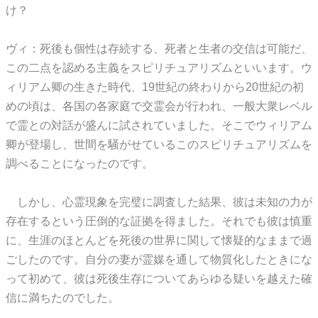
け？
ヴィ：死後も個性は存続する、死者と生者の交信は可能だ、
この二点を認める主義をスピリチュアリズムといいます。ウ
ィリアム卿の生きた時代、19世紀の終わりから20世紀の初
めの頃は、各国の各家庭で交霊会が行われ、一般大衆レベル
で霊との対話が盛んに試されていました。そこでウィリアム
卿が登場し、世間を騒がせているこのスピリチュアリズムを
調べることになったのです。
しかし、心霊現象を完璧に調査した結果、彼は未知の力が
存在するという圧倒的な証拠を得ました。それでも彼は慎重
に、生涯のほとんどを死後の世界に関して懐疑的なままで過
ごしたのです。自分の妻が霊媒を通して物質化したときにな
って初めて、彼は死後生存についてあらゆる疑いを越えた確
信に満ちたのでした。