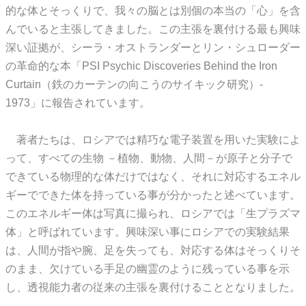
的な体とそっくりで、我々の脳とは別個の本当の「心」を含
んでいると主張してきました。この主張を裏付ける最も興味
深い証拠が、シーラ・オストランダーとリン・シュローダー
の革命的な本「PSI Psychic Discoveries Behind the Iron
Curtain（鉄のカーテンの向こうのサイキック研究）-
1973」に報告されています。
著者たちは、ロシアでは精巧な電子装置を用いた実験によ
って、すべての生物 －植物、動物、人間－が原子と分子で
できている物理的な体だけではなく、それに対応するエネル
ギーでできた体を持っている事が分かったと述べています。
このエネルギー体は写真に撮られ、ロシアでは「生プラズマ
体」と呼ばれています。興味深い事にロシアでの実験結果
は、人間が指や腕、足を失っても、対応する体はそっくりそ
のまま、欠けている手足の幽霊のように残っている事を示
し、透視能力者の従来の主張を裏付けることとなりました。