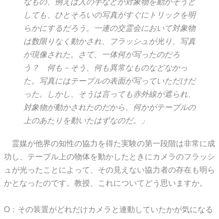
なもの、例えば人の手などが対象物を動かそうと
しても、ひとそろいの写真がすぐにトリックを明
らかにするだろう。一連の交霊会において対象物
は数限りなく動かされ、フラッシュが光り、写真
が現像された。さて、一体何が写ったのだろ
う？ 何も－そう、何も異常なものなどなかっ
た。写真にはテーブルの表面が写っていただけだ
った。しかし、そうは言っても赤外線が遮られ、
対象物が動かされたのだから、何かがテーブルの
上のあたりを動いたはずなのだ。」
霊媒が他界の知性の協力を得た実験の第一段階は非常に成
功し、テーブル上の物体を動かしたときにカメラのフラッシ
ュが光ったことによって、その見えない協力者の存在も明ら
かとなったのです。教授、これについてどう思いますか。
O：その装置がどれだけカメラと連動していたかが気になる