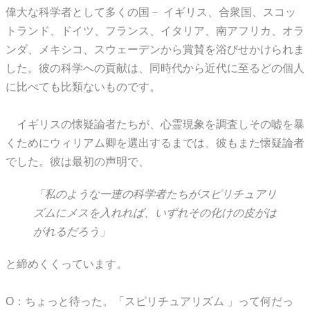
偉大な科学者として多くの国－ イギリス、合衆国、スコッ
トランド、ドイツ、フランス、イタリア、南アフリカ、オラ
ンダ、メキシコ、スウェーデンから賞賛を浴びせかけられま
した。彼の科学への貢献は、同時代から近代に至るどの個人
に比べても比類ないものです。
イギリスの懐疑論者たちが、心霊現象を調査しその嘘を暴
くためにウィリアム卿を選出するまでは、彼もまた懐疑論者
でした。彼は最初の声明で、
「私のような一連の科学者たちがスピリチュアリ
ズムにメスを入れれば、いずれその化けの皮がは
がれるだろう」
と締めくくっています。
O：ちょっと待った。「スピリチュアリズム 」って何だっ