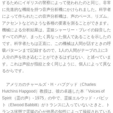
するためにイギリスの警察によって使われたのと同じ、非常
に先進的な機能を持つ音声分析機にかけられました。科学者
によって作られたこの音声分析機は、声のペース、リズム、
アクセントなどのような各種の要素を測ることができます。
機械による分析結果は、霊媒シャーリー・ブレイの録音した
すべての声が、まったく異なった個人であることを示したの
です。科学者たちは正直に、この機械は人間が話すときの呼
吸パターンまで記録するので、1人の人間がテープの上に3
人分の声を吹き込むことができるはずはない、と述べていま
す。これは声紋が指紋と全く同じように、個人によって異な
るからです。
アメリカのチャールズ・H・ハプグッド（Charles
Hutchins Hapgood）教授は、彼の卓越した本「Voices of
Spirit （霊の声）- 1975」の中で、霊媒エルウッド・バビッ
ト（Elwood Babbitt）がトランスに入っていないときと、ト
ランス状態で霊媒の心が他界の知性によって操縦されている