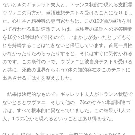
ないときのギャレット夫人と、トランス状態で現れる支配霊
ウヴァニの両方が、単語連想テストを受けることになりまし
た。心理学と精神科の専門家たちは、この100個の単語を用
いて行われる単語連想テストは、被験者の単語への応答時間
を10分の1秒単位で測るので、ごまかしがあったとしてもそ
れを持続することはできないと保証しています。首尾一貫性
がなかったりためらったりすると、それはすぐに気付かれる
のです。この条件の下で、ウヴァニは彼自身テストを受ける
と共に、死後の世界からもう7体の知的存在をこのテストに
出席させる手はずを整えました。
結果は決定的なもので、ギャレット夫人がトランス状態で
ないときとウヴァニ、そして他の、7体の存在の単語関連づ
けは、すべて根本的に異なっていました。この結果が1人の
人、1つの心から現れるということはあり得ません。
O：あり得ないと言ったって、実際にそうなったのだろう。