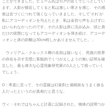
ことができました。ヒューム氏は引戸の近くでじっとしてい
ます。人影が接近してくると私は激しい寒さを感じ、その感
覚は近づくにつれて強くなっていきました。そして‘それ’が
私にアコーディオンを与えたとき、私は金切り声を上げずに
はいられなかったのです。その人影は床に沈み込み、頭と肩
だけの状態になってもアコーディオンを弾き続け、アコーデ
ィオンと床の距離は30cm程しかありませんでした。」
ウィリアム・クルックス卿の名前は疑いなく、死後の世界
の存在を示す完璧に客観的でくつがえしようの無い証明を確
立した、最も偉大な心霊現象研究家の1人として残っていく
でしょう。
O：率直に言って、その霊媒は幻覚剤と催眠術をうまく操る
人だったというのが真相だと思うな。
ヴィ：それではちゃんと計器に記録された、物体の説明つか