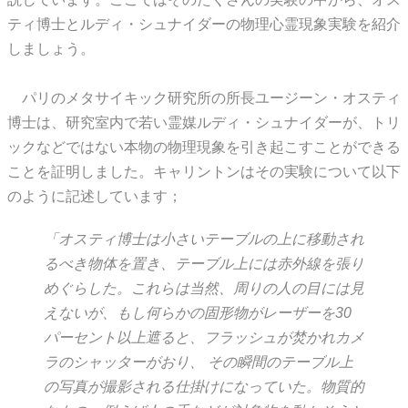
ティ博士とルディ・シュナイダーの物理心霊現象実験を紹介
しましょう。
パリのメタサイキック研究所の所長ユージーン・オスティ
博士は、研究室内で若い霊媒ルディ・シュナイダーが、トリ
ックなどではない本物の物理現象を引き起こすことができる
ことを証明しました。キャリントンはその実験について以下
のように記述しています；
「オスティ博士は小さいテーブルの上に移動され
るべき物体を置き、テーブル上には赤外線を張り
めぐらした。これらは当然、周りの人の目には見
えないが、もし何らかの固形物がレーザーを30
パーセント以上遮ると、フラッシュが焚かれカメ
ラのシャッターがおり、 その瞬間のテーブル上
の写真が撮影される仕掛けになっていた。物質的