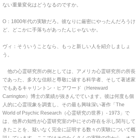
ない重量変化はどうなるのですか。
O：1800年代の実験だろ。彼なりに厳密にやったんだろうけ
ど、どこかに手落ちがあったんじゃないか。
ヴィ：そういうことなら、もっと新しい人を紹介しましょ
う。
他の心霊研究所の例としては、アメリカ心霊研究所の所長
であった、多大な信頼と尊敬に値する科学者、そして著述家
でもあるキャリントン・ヒアワード（Hereward
Carrington）博士の業績が抜きんでています。彼は何度も個
人的に心霊現象を調査し、その最も興味深い著作「The
World of Psychic Research（心霊研究の世界）- 1973」で
は、他界の知性が心霊研究室の中にその存在を示し関与して
きたことを、疑いなく完全に証明する数々の実験について概
説しています。ここではそのたくさんの実験の中から、オス