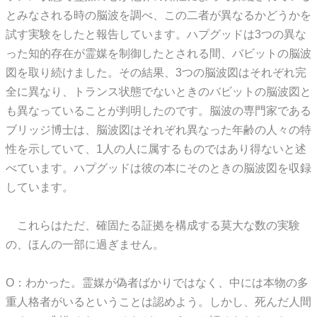
とみなされる時の脳波を調べ、この二者が異なるかどうかを
試す実験をしたと報告しています。ハプグッドは3つの異な
った知的存在が霊媒を制御したとされる間、バビットの脳波
図を取り続けました。その結果、3つの脳波図はそれぞれ完
全に異なり、トランス状態でないときのバビットの脳波図と
も異なっていることが判明したのです。脳波の専門家である
ブリッジ博士は、脳波図はそれぞれ異なった年齢の人々の特
性を示していて、1人の人に属するものではあり得ないと述
べています。ハプグッドは彼の本にそのときの脳波図を収録
しています。
これらはただ、確固たる証拠を構成する莫大な数の実験
の、ほんの一部に過ぎません。
O：わかった。霊媒が偽者ばかりではなく、中には本物の多
重人格者がいるということは認めよう。しかし、死んだ人間