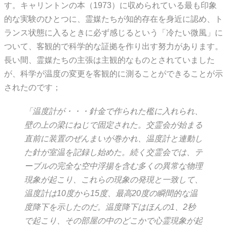
す。キャリントンの本（1973）に収められている最も印象
的な実験のひとつに、霊媒たちが知的存在を身近に認め、ト
ランス状態に入るときに必ず感じるという「冷たい微風」に
ついて、客観的で科学的な証拠を作り出す努力があります。
長い間、霊媒たちの主張は主観的なものとされていました
が、科学が温度の変更を客観的に測ることができることが示
されたのです；
「温度計が・・・針金で作られた檻に入れられ、
壁の上の梁にねじで固定された。交霊会が始まる
直前に装置のぜんまいが巻かれ、温度計と連動し
た針が室温を記録し始めた。続く交霊会では、テ
ーブルの完全な空中浮揚を含む多くの異常な物理
現象が起こり、これらの現象の発現と一致して、
温度計は10度から15度、最高20度の瞬間的な温
度降下を示したのだ。温度降下はほんの1、2秒
で起こり、その部屋の中のどこかで心霊現象が起