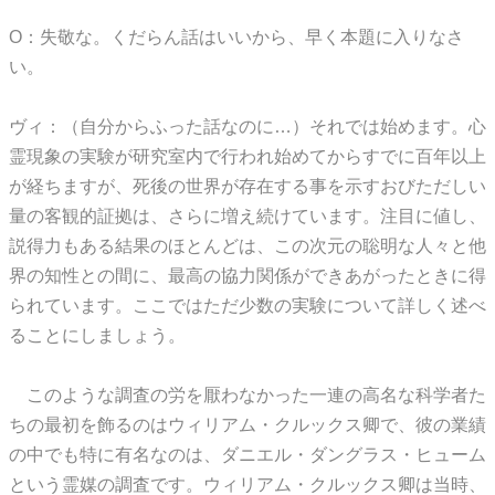
O：失敬な。くだらん話はいいから、早く本題に入りなさ
い。
ヴィ：（自分からふった話なのに…）それでは始めます。心
霊現象の実験が研究室内で行われ始めてからすでに百年以上
が経ちますが、死後の世界が存在する事を示すおびただしい
量の客観的証拠は、さらに増え続けています。注目に値し、
説得力もある結果のほとんどは、この次元の聡明な人々と他
界の知性との間に、最高の協力関係ができあがったときに得
られています。ここではただ少数の実験について詳しく述べ
ることにしましょう。
このような調査の労を厭わなかった一連の高名な科学者た
ちの最初を飾るのはウィリアム・クルックス卿で、彼の業績
の中でも特に有名なのは、ダニエル・ダングラス・ヒューム
という霊媒の調査です。ウィリアム・クルックス卿は当時、