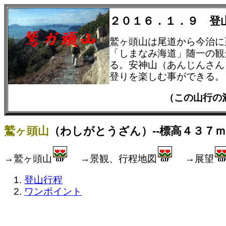
２０１６．１．９ 登
鷲ヶ頭山は尾道から今治に
「しまなみ海道」随一の観
る。安神山（あんじんさん
登りを楽しむ事ができる。
（この山行
鷲ヶ頭山
（わしがとうざん）--標高４３７ｍ
→鷲ヶ頭山
→景観、行程地図
→展望
登山行程
ワンポイント