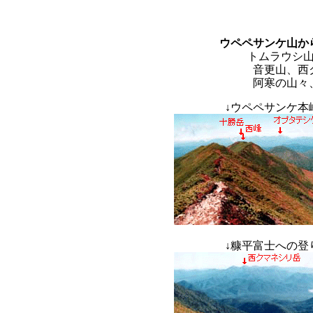
ウペペサンケ山か
トムラウシ
音更山、西
阿寒の山々
↓
ウペペサンケ
↓
糠平富士へ