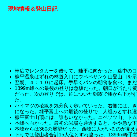
現地情報＆登山日記
帯広でレンタカーを借りて、糠平に向かった。途中のコ
糠平温泉はずれの林道入口にウペペサンケ山登山口を示
翌朝、４：１０に起床。手早くパンの朝食を食べ、まだ
1399m峰への最後の登りは急坂だった。朝日が当たり
だった。次の登りでは、笹についた朝露で腰から下がず
た。
ハイマツの稜線を気分良く歩いていった。右側には、き
になった。糠平富士への最後の登りで二人組みとすれ違
糠平富士山頂には、誰もいなかった。ニペソツ山、トム
本峰へ向かった。最初の岩場を通過すると、やや急な下
本峰からは360の展望だった。西峰に人がいるのが見
下りでは登山者合計15人位とすれ違った。1399m