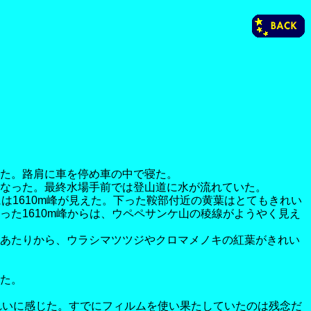
た。路肩に車を停め車の中で寝た。
なった。最終水場手前では登山道に水が流れていた。
には1610m峰が見えた。下った鞍部付近の黄葉はとてもきれい
た1610m峰からは、ウペペサンケ山の稜線がようやく見え
あたりから、ウラシマツツジやクロマメノキの紅葉がきれい
た。
きれいに感じた。すでにフィルムを使い果たしていたのは残念だ