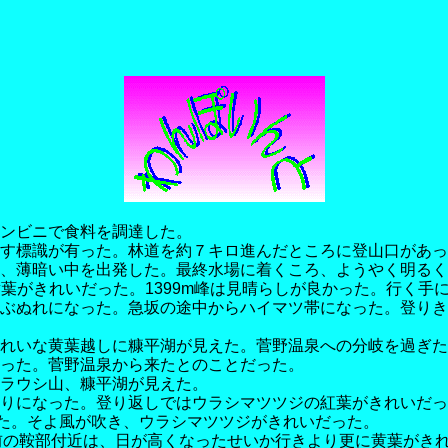
ンビニで食料を調達した。
す標識が有った。林道を約７キロ進んだところに登山口があっ
、薄暗い中を出発した。最終水場に着くころ、ようやく明るく
黄葉がきれいだった。1399m峰は見晴らしが良かった。行く手
ぶぬれになった。急坂の途中からハイマツ帯になった。登りきっ
れいな黄葉越しに糠平湖が見えた。菅野温泉への分岐を過ぎた
った。菅野温泉から来たとのことだった。
ラウシ山、糠平湖が見えた。
りになった。登り返しではウラシマツツジの紅葉がきれいだっ
えた。そよ風が吹き、ウラシマツツジがきれいだった。
峰手前の鞍部付近は、日が高くなったせいか行きより更に黄葉が