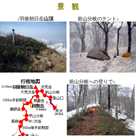
景 観
↓
羽後朝日岳
山頂
前山分岐のテント
↓
行程地図
前山分岐への登りで
↓