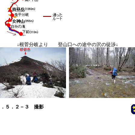
↓
根菅分岐より 登山口への途中の沢の徒渉
↓
４．５．２－３ 撮影