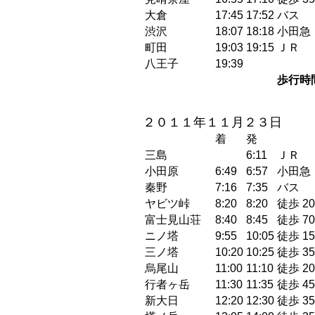
大倉
17:45
17:52
バス
渋沢
18:07
18:18
小田急
町田
19:03
19:15
ＪＲ
八王子
19:39
歩行時
２０１１年１１月２３日
着
発
三島
6:11
ＪＲ
小田原
6:49
6:57
小田急
秦野
7:16
7:35
バス
ヤビツ峠
8:20
8:20
徒歩 20
富士見山荘
8:40
8:45
徒歩 70
ニノ塔
9:55
10:05
徒歩 15
三ノ塔
10:20
10:25
徒歩 35
烏尾山
11:00
11:10
徒歩 20
行者ヶ岳
11:30
11:35
徒歩 45
新大日
12:20
12:30
徒歩 35