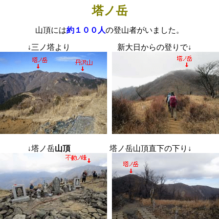
塔ノ岳
山頂には
約１００人
の登山者がいました。
↓
三ノ塔より 新大日からの登りで
↓
↓
塔ノ岳
山頂
塔ノ岳山頂直下の下り
↓